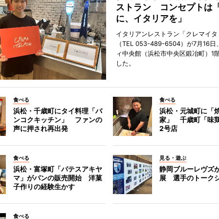
ストラン コンセプトは
に、イタリアを」
イタリアンレストラン「クレマイタ
（TEL 053-489-6504）が7月1
ィ中央館（浜松市中央区鍛冶町）1
した。
食べる
食べる
浜松・千歳町にタイ料理「バ
浜松・元城町に「焼
ンコクキッチン」 ファンの
家」 千歳町「味
声に押され再出発
2号店
食べる
見る・遊ぶ
浜松・富塚町「パテスアキヤ
静岡ブルーレヴズ
マ」がパンの販売開始 洋菓
展 選手のトーク
子作りの経験生かす
食べる