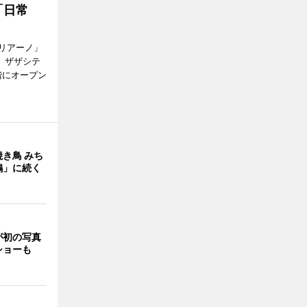
「日常
リアーノ」
6日、ザザシテ
階にオープン
き鳥 みち
鶏」に続く
が初の写真
ショーも