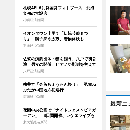
札幌4PLAに韓国発フォトブース 北海
道初の常設店
札幌経済新聞
イオンタウン上里で「伝統芸能まつ
り」 獅子舞や太鼓、着物体験も
本庄経済新聞
佐賀の演劇団体・猫を飼う、八戸で初公
演 男女の関係、ピアノや彫刻を交えて
八戸経済新聞
柳井で「金魚ちょうちん祭り」 弘前ね
ぷたが中国地方初運行
周南経済新聞
最新ニ
花園中央公園で「ナイトフェス＆ビアガ
ーデン」 3日間開催、レゲエライブも
東大阪経済新聞