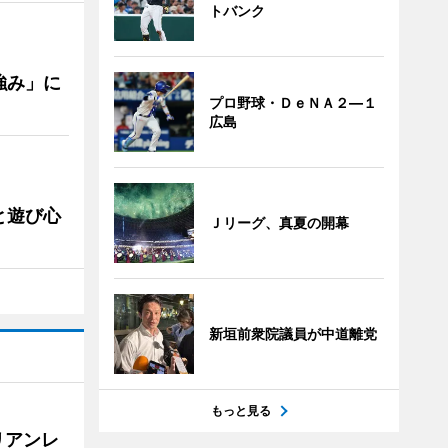
トバンク
強み」に
プロ野球・ＤｅＮＡ２―１
広島
と遊び心
Ｊリーグ、真夏の開幕
新垣前衆院議員が中道離党
もっと見る
リアンレ