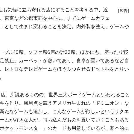
性も気軽に立ち寄れる店にすることを考える中、近
［広告］
。東京などの都市部を中心に、すでにゲームカフェ
ェとして生まれ変わることを決定。内外装を整え、ゲームや
ブル10席、ソファ席6席の計22席。ほかにも、座ったり寝
足禁止。カーペットが敷いてあり、食卓が置いてあるなど自
、レトロなテレビゲームをほうふつさせるドット柄をとりい
。
店。所説あるものの、世界三大ボードゲームといわれること
キを作り、勝利点を競うアメリカ生まれの「ドミニオン」な
新たなゲームも追加し、こんなゲームが欲しいというリクエ
ームが好きな人が、持ち込んだものを置いていくこともある
ポケットモンスター」のカードも用意しているが、基本的に