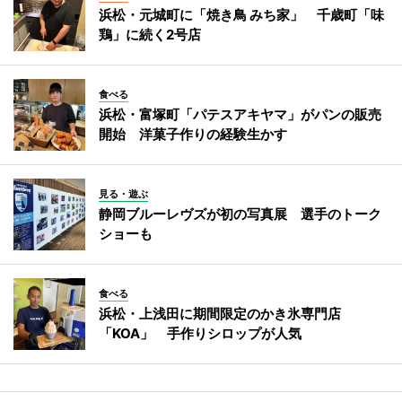
浜松・元城町に「焼き鳥 みち家」 千歳町「味
鶏」に続く2号店
食べる
浜松・富塚町「パテスアキヤマ」がパンの販売
開始 洋菓子作りの経験生かす
見る・遊ぶ
静岡ブルーレヴズが初の写真展 選手のトーク
ショーも
食べる
浜松・上浅田に期間限定のかき氷専門店
「KOA」 手作りシロップが人気