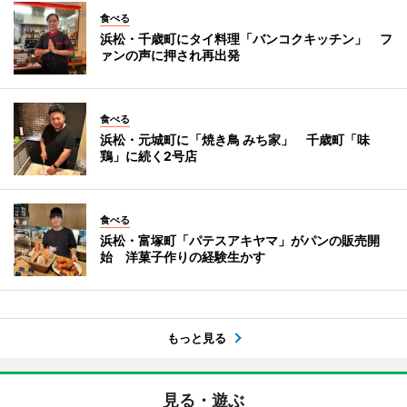
食べる
浜松・千歳町にタイ料理「バンコクキッチン」 フ
ァンの声に押され再出発
食べる
浜松・元城町に「焼き鳥 みち家」 千歳町「味
鶏」に続く2号店
食べる
浜松・富塚町「パテスアキヤマ」がパンの販売開
始 洋菓子作りの経験生かす
もっと見る
見る・遊ぶ