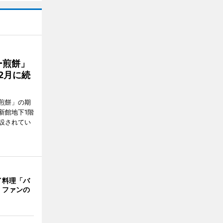
ー煎餅」
2月に続
煎餅」の期
新館地下1階
設されてい
イ料理「バ
 ファンの