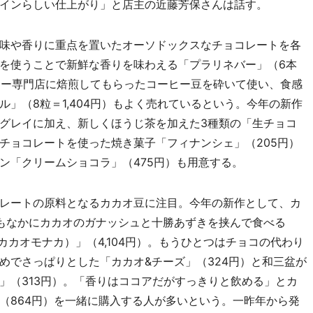
インらしい仕上がり」と店主の近藤芳保さんは話す。
味や香りに重点を置いたオーソドックスなチョコレートを各
を使うことで新鮮な香りを味わえる「プラリネバー」（6本
ーヒー専門店に焙煎してもらったコーヒー豆を砕いて使い、食感
」（8粒＝1,404円）もよく売れているという。今年の新作
グレイに加え、新しくほうじ茶を加えた3種類の「生チョコ
チョコレートを使った焼き菓子「フィナンシェ」（205円）
ン「クリームショコラ」（475円）も用意する。
レートの原料となるカカオ豆に注目。今年の新作として、カ
もなかにカカオのガナッシュと十勝あずきを挟んで食べる
マゾンカカオモナカ）」（4,104円）。もうひとつはチョコの代わり
めでさっぱりとした「カカオ&チーズ」（324円）と和三盆が
」（313円）。「香りはココアだがすっきりと飲める」とカ
（864円）を一緒に購入する人が多いという。一昨年から発