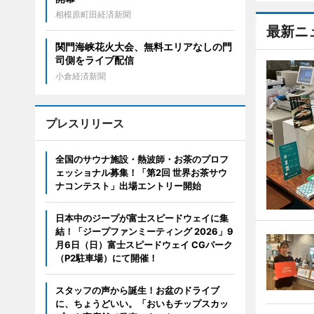
相模原町田経済新聞
最新ニ
関門海峡花火大会、無料エリアなしの門
司側をライブ配信
小倉経済新聞
プレスリリース
全国のサウナ施設・熱波師・お茶のプロフ
ェッショナル募集！「第2回 世界お茶サウ
ナコンテスト」出場エントリー開始
日本中のジープが富士スピードウェイに集
結！「ジープファンミーティング 2026」9
月6日（日）富士スピードウェイ CGパーク
（P2駐車場）にて開催！
スタッフの声から誕生！お盆のドライブ
に、ちょうどいい。「おいもチップスカッ