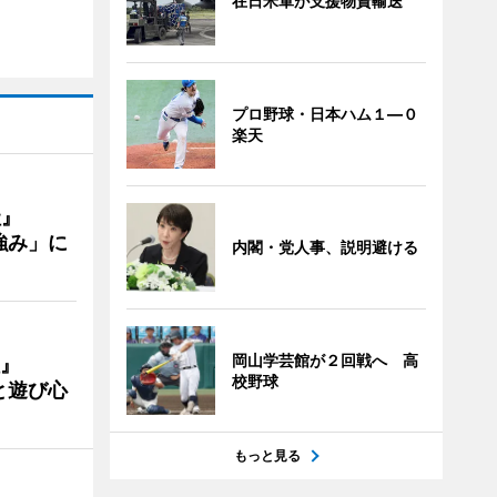
在日米軍が支援物資輸送
プロ野球・日本ハム１―０
楽天
社』
強み」に
内閣・党人事、説明避ける
岡山学芸館が２回戦へ 高
』
校野球
と遊び心
もっと見る