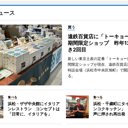
ュース
買う
遠鉄百貨店に「トーキョ
期間限定ショップ 昨年1
き2回目
新しい東京土産の定番「トーキョー
間限定ショップが現在、遠鉄百貨店
特設会場（浜松市中央区旭町）で開
る。
食べる
食べる
浜松・ザザ中央館にイタリア
浜松・千歳町にタ
ンレストラン コンセプトは
ンコクキッチン」
「日常に、イタリアを」
声に押され再出発