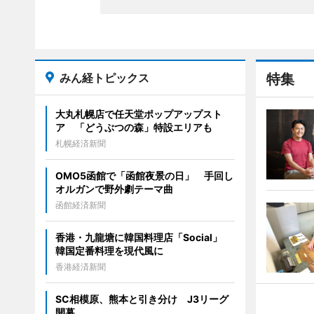
みん経トピックス
特集
大丸札幌店で任天堂ポップアップスト
ア 「どうぶつの森」特設エリアも
札幌経済新聞
OMO5函館で「函館夜景の日」 手回し
オルガンで野外劇テーマ曲
函館経済新聞
香港・九龍塘に韓国料理店「Social」
韓国定番料理を現代風に
香港経済新聞
SC相模原、熊本と引き分け J3リーグ
開幕