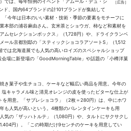
）では、毎年恒例のイベント「アムール・デュ・シ
［広告］
ンド、国内64ブランドの計101ブランドが集結して
。「今年は日本のいい素材・技術・季節の要素をモチーフに
業本部の浦谷麻由さん。玄米茶とショウガ、柿など和素材を
ムセレクションボックス」（1,728円）や、ドライクランベ
ール京都別邸の「スティックショコラアソートS」（1,512
階では北海道展でも人気の高いロイズのスペシャルショップ
に新登場の「GoodMorningTable」や話題の「小樽洋菓
焼き菓子や生チョコ、ケーキなど幅広い商品を用意。今年の
は、塩キャラメル味と清見オレンジの皮を使ったビターな仕上が
トを用意。「サブレショコラ」（2枚＝280円）は、中にホワ
年も人気が高いという。4種類のバレンタインケーキも用
気の「ザッハトルテ」（1,080円）や、タルトにサクサクし
.404円）。「この時期だけ9センチのケーキを用意してい