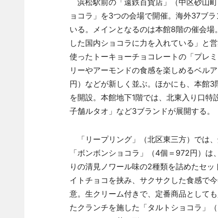
浜松駅前の「遠鉄百貨店」（中区砂山町
ョコラ」を3つの会場で開催。海外37ブラ
いる。メインとなるのは本館8階の催会場
した国内ショコラに力を入れている」と営
使ったトーキョーチョコレートの「プレミア
リーやアーモンドの食感を楽しめるベルアメ
円）などが新しく並ぶ。ほかにも、本館3
を開設。本館地下1階では、北東入り口特設会場
子舗ルタオ」など3ブランドが展開する。
「リープリング」（北区東三方）では、
「ボンボンショコラ」（4個＝972円）
りの清見ノワール味の2種類を詰めたセッ
イトチョコを挟み、サクサクした食感で今
意。生クリーム付きで、定番商品としても人
たクランチを施した「タルトショコラ」（1