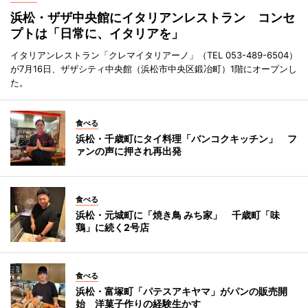
浜松・ザザ中央館にイタリアンレストラン コンセ
プトは「日常に、イタリアを」
イタリアンレストラン「クレマイタリアーノ」（TEL 053-489-6504）
が7月16日、ザザシティ中央館（浜松市中央区鍛冶町）1階にオープンし
た。
食べる
浜松・千歳町にタイ料理「バンコクキッチン」 フ
ァンの声に押され再出発
食べる
浜松・元城町に「焼き鳥 みち家」 千歳町「味
鶏」に続く2号店
食べる
浜松・富塚町「パテスアキヤマ」がパンの販売開
始 洋菓子作りの経験生かす