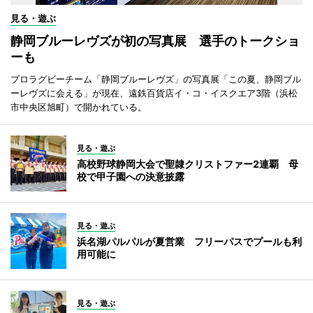
見る・遊ぶ
静岡ブルーレヴズが初の写真展 選手のトークショ
ーも
プロラグビーチーム「静岡ブルーレヴズ」の写真展「この夏、静岡ブル
ーレヴズに会える」が現在、遠鉄百貨店イ・コ・イスクエア3階（浜松
市中央区旭町）で開かれている。
見る・遊ぶ
高校野球静岡大会で聖隷クリストファー2連覇 母
校で甲子園への決意披露
見る・遊ぶ
浜名湖パルパルが夏営業 フリーパスでプールも利
用可能に
見る・遊ぶ