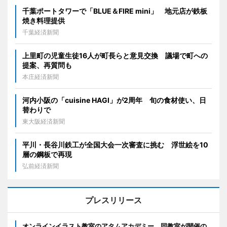
千葉ポートタワーで「BLUE＆FIRE mini」 地元店が鉄板
焼き料理提供
千葉経済新聞
上里町の児童生徒16人が町長らと意見交換 議場で町への
提案、再質問も
本庄経済新聞
河内小阪の「cuisine HAGI」が2周年 旬の食材使い、日
替わりで
東大阪経済新聞
平川・長谷川鉄工が全国大会一次審査に挑む 浮世絵を10
層の鋼板で再現
弘前経済新聞
プレスリリース
オンラインイラスト教室のアタムアカデミー、同教室が開催の