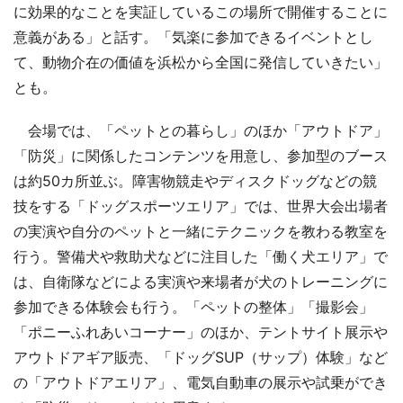
に効果的なことを実証しているこの場所で開催することに
意義がある」と話す。「気楽に参加できるイベントとし
て、動物介在の価値を浜松から全国に発信していきたい」
とも。
会場では、「ペットとの暮らし」のほか「アウトドア」
「防災」に関係したコンテンツを用意し、参加型のブース
は約50カ所並ぶ。障害物競走やディスクドッグなどの競
技をする「ドッグスポーツエリア」では、世界大会出場者
の実演や自分のペットと一緒にテクニックを教わる教室を
行う。警備犬や救助犬などに注目した「働く犬エリア」で
は、自衛隊などによる実演や来場者が犬のトレーニングに
参加できる体験会も行う。「ペットの整体」「撮影会」
「ポニーふれあいコーナー」のほか、テントサイト展示や
アウトドアギア販売、「ドッグSUP（サップ）体験」など
の「アウトドアエリア」、電気自動車の展示や試乗ができ