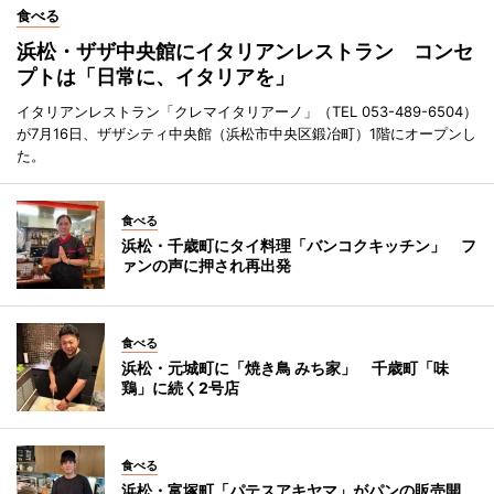
食べる
浜松・ザザ中央館にイタリアンレストラン コンセ
プトは「日常に、イタリアを」
イタリアンレストラン「クレマイタリアーノ」（TEL 053-489-6504）
が7月16日、ザザシティ中央館（浜松市中央区鍛冶町）1階にオープンし
た。
食べる
浜松・千歳町にタイ料理「バンコクキッチン」 フ
ァンの声に押され再出発
食べる
浜松・元城町に「焼き鳥 みち家」 千歳町「味
鶏」に続く2号店
食べる
浜松・富塚町「パテスアキヤマ」がパンの販売開