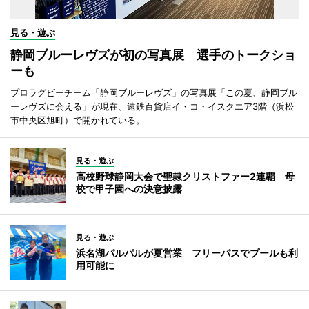
見る・遊ぶ
静岡ブルーレヴズが初の写真展 選手のトークショ
ーも
プロラグビーチーム「静岡ブルーレヴズ」の写真展「この夏、静岡ブル
ーレヴズに会える」が現在、遠鉄百貨店イ・コ・イスクエア3階（浜松
市中央区旭町）で開かれている。
見る・遊ぶ
高校野球静岡大会で聖隷クリストファー2連覇 母
校で甲子園への決意披露
見る・遊ぶ
浜名湖パルパルが夏営業 フリーパスでプールも利
用可能に