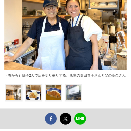
（右から）親子2人で店を切り盛りする、店主の奥田恭子さんと父の高久さん