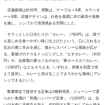
店舗面積は約10坪。席数は、テーブル＝4席、カウンタ
ー＝9席。店舗デザインは、白色を基調に木の家具や装飾
を施し、シンプルで清潔感ある空間にした。
サラッとした口当たりの「カレー」（780円）は、誰で
も楽しめる食べやすい味に仕上げたという。口に入れると
甘みの奥に辛みを感じ、後からスパイシーな風味が広が
る。素揚げのナスをトッピングした「なすカレー」（930
円）や、自家製の豚カツをのせた「豚ロースカツカレー」
（1,180円）などもそろえる。いずれも、卵黄を別皿で添
えて提供し、カレーと混ぜることでまろやかな風味にアレ
ンジできるという。
数量限定で提供する定食は2種類用意。ジューシーで柔
らかい食感の「和風ハンバーグ定食」（1,000円）は、合
いびき肉に天然塩を加え、400回ほど手こねしてから焼き