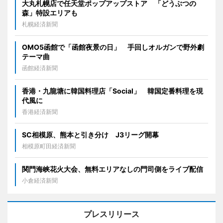
大丸札幌店で任天堂ポップアップストア 「どうぶつの
森」特設エリアも
札幌経済新聞
OMO5函館で「函館夜景の日」 手回しオルガンで野外劇
テーマ曲
函館経済新聞
香港・九龍塘に韓国料理店「Social」 韓国定番料理を現
代風に
香港経済新聞
SC相模原、熊本と引き分け J3リーグ開幕
相模原町田経済新聞
関門海峡花火大会、無料エリアなしの門司側をライブ配信
小倉経済新聞
プレスリリース