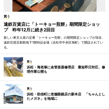
買う
遠鉄百貨店に「トーキョー煎餅」期間限定ショッ
プ 昨年12月に続き2回目
新しい東京土産の定番「トーキョー煎餅」の期間限定ショップが現在、
遠鉄百貨店新館地下1階特設会場（浜松市中央区旭町）で開設されてい
る。
買う
浜松・海老塚に金管楽器修理店 最短即日対応、修
理作業公開も
買う
浜松・助信町に老舗眼鏡店の新本店 「ちゃんとし
たメガネ」を地域に