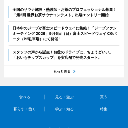
全国のサウナ施設・熱波師・お茶のプロフェッショナル募集！
「第2回 世界お茶サウナコンテスト」出場エントリー開始
日本中のジープが富士スピードウェイに集結！「ジープファン
ミーティング 2026」9月6日（日）富士スピードウェイ CGパ
ーク（P2駐車場）にて開催！
スタッフの声から誕生！お盆のドライブに、ちょうどいい。
「おいもチップスカップ」を実店舗で発売スタート。
もっと見る
食べる
見る・遊ぶ
買う
暮らす・働く
学ぶ・知る
特集