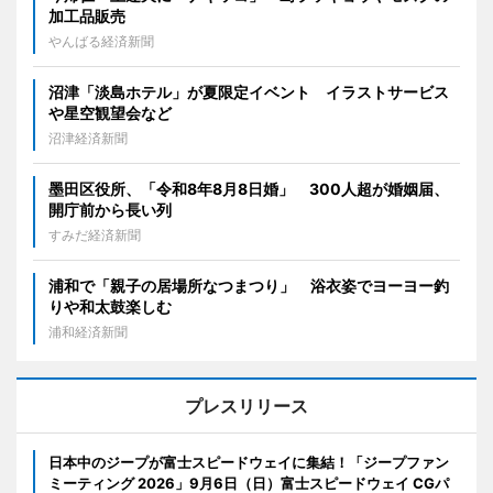
加工品販売
やんばる経済新聞
沼津「淡島ホテル」が夏限定イベント イラストサービス
や星空観望会など
沼津経済新聞
墨田区役所、「令和8年8月8日婚」 300人超が婚姻届、
開庁前から長い列
すみだ経済新聞
浦和で「親子の居場所なつまつり」 浴衣姿でヨーヨー釣
りや和太鼓楽しむ
浦和経済新聞
プレスリリース
日本中のジープが富士スピードウェイに集結！「ジープファン
ミーティング 2026」9月6日（日）富士スピードウェイ CGパ