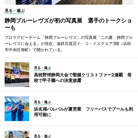
見る・遊ぶ
静岡ブルーレヴズが初の写真展 選手のトークショ
ーも
プロラグビーチーム「静岡ブルーレヴズ」の写真展「この夏、静岡ブル
ーレヴズに会える」が現在、遠鉄百貨店イ・コ・イスクエア3階（浜松
市中央区旭町）で開かれている。
見る・遊ぶ
高校野球静岡大会で聖隷クリストファー2連覇 母
校で甲子園への決意披露
見る・遊ぶ
浜名湖パルパルが夏営業 フリーパスでプールも利
用可能に
見る・遊ぶ