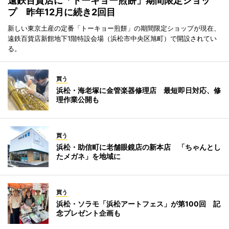
遠鉄百貨店に「トーキョー煎餅」期間限定ショッ
プ 昨年12月に続き2回目
新しい東京土産の定番「トーキョー煎餅」の期間限定ショップが現在、
遠鉄百貨店新館地下1階特設会場（浜松市中央区旭町）で開設されてい
る。
買う
浜松・海老塚に金管楽器修理店 最短即日対応、修
理作業公開も
買う
浜松・助信町に老舗眼鏡店の新本店 「ちゃんとし
たメガネ」を地域に
買う
浜松・ソラモ「浜松アートフェス」が第100回 記
念プレゼント企画も