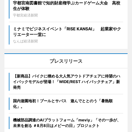
宇都宮南図書館で知的財産権学ぶカードゲーム大会 高校
生が体験
宇都宮経済新聞
ミナミでビジネスイベント「RISE KANSAI」 起業家やク
リエーター一堂に
なんば経済新聞
プレスリリース
【新商品】バイクに積める大人気アウトドアチェアに待望のハ
イバックモデルが登場！「WIDE/REST ハイバックチェア」新
発売
国内遊園地初！プールとサバス 遊んでととのう「暑熱順
化」。
機械部品調達のAIプラットフォーム「meviy」「その一歩が、
未来を創る ＃8月8日はメビーの日」プロジェクト