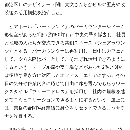
都港区）のデザイナー・関口貴文さんらがビルの歴史や改
装後の活用構想を紹介した。
ビアホール「ハートランド」のバーカウンターやドーム
形個室があった1階（約150坪）は中央の壁を撤去し、社員
と地域の人たちが交流できる共創スペース（シェアラウン
ジ）とする。バーカウンターは再利用し、日中はカフェと
して、夕方以降はバーとして、それぞれ活用できるように
するという。テーブル席や宴会場などがあった2階と3階
は多様な働き方に対応したオフィス・エリアにする。その
日の気分や作業内容に応じて自由に席を選んでもらうワー
クスタイル「フリーアドレス」を採用し、社内の垣根を越
えてコミュニケーションできるようにするという。屋上に
は、業務の合間や終業後に身心をリセットできるようサウ
ナを設置する。
1階の壁には、「たくさんの思い出ありがとう！」「遠