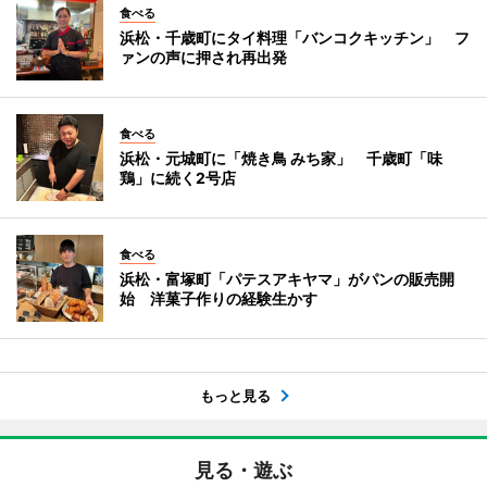
食べる
浜松・千歳町にタイ料理「バンコクキッチン」 フ
ァンの声に押され再出発
食べる
浜松・元城町に「焼き鳥 みち家」 千歳町「味
鶏」に続く2号店
食べる
浜松・富塚町「パテスアキヤマ」がパンの販売開
始 洋菓子作りの経験生かす
もっと見る
見る・遊ぶ