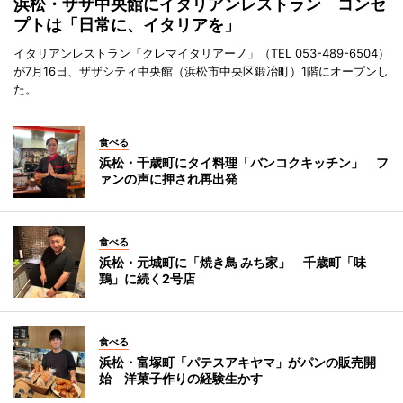
浜松・ザザ中央館にイタリアンレストラン コンセ
プトは「日常に、イタリアを」
イタリアンレストラン「クレマイタリアーノ」（TEL 053-489-6504）
が7月16日、ザザシティ中央館（浜松市中央区鍛冶町）1階にオープンし
た。
食べる
浜松・千歳町にタイ料理「バンコクキッチン」 フ
ァンの声に押され再出発
食べる
浜松・元城町に「焼き鳥 みち家」 千歳町「味
鶏」に続く2号店
食べる
浜松・富塚町「パテスアキヤマ」がパンの販売開
始 洋菓子作りの経験生かす