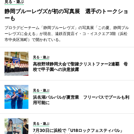
見る・遊ぶ
静岡ブルーレヴズが初の写真展 選手のトークショ
ーも
プロラグビーチーム「静岡ブルーレヴズ」の写真展「この夏、静岡ブル
ーレヴズに会える」が現在、遠鉄百貨店イ・コ・イスクエア3階（浜松
市中央区旭町）で開かれている。
見る・遊ぶ
高校野球静岡大会で聖隷クリストファー2連覇 母
校で甲子園への決意披露
見る・遊ぶ
浜名湖パルパルが夏営業 フリーパスでプールも利
用可能に
見る・遊ぶ
7月30日に浜松で「U18ロックフェスティバル」