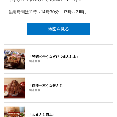
営業時間は11時～14時30分、17時～21時。
地図を見る
「特選和牛うなぎひつまぶし上」
関連画像
「肉厚一本うな丼ふじ」
関連画像
「天まぶし特上」