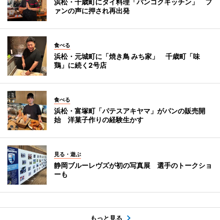
浜松・千歳町にタイ料理「バンコクキッチン」 フ
ァンの声に押され再出発
食べる
浜松・元城町に「焼き鳥 みち家」 千歳町「味
鶏」に続く2号店
食べる
浜松・富塚町「パテスアキヤマ」がパンの販売開
始 洋菓子作りの経験生かす
見る・遊ぶ
静岡ブルーレヴズが初の写真展 選手のトークショ
ーも
もっと見る