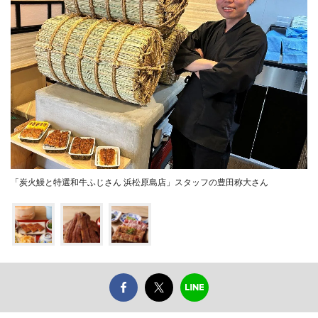
「炭火鰻と特選和牛ふじさん 浜松原島店」スタッフの豊田称大さん