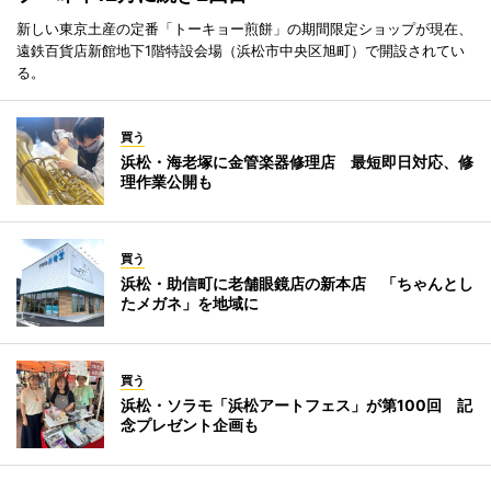
新しい東京土産の定番「トーキョー煎餅」の期間限定ショップが現在、
遠鉄百貨店新館地下1階特設会場（浜松市中央区旭町）で開設されてい
る。
買う
浜松・海老塚に金管楽器修理店 最短即日対応、修
理作業公開も
買う
浜松・助信町に老舗眼鏡店の新本店 「ちゃんとし
たメガネ」を地域に
買う
浜松・ソラモ「浜松アートフェス」が第100回 記
念プレゼント企画も