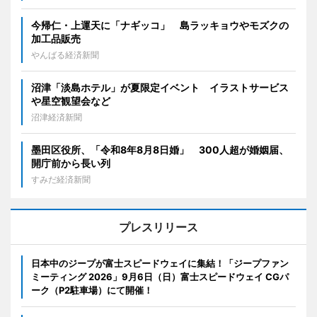
今帰仁・上運天に「ナギッコ」 島ラッキョウやモズクの
加工品販売
やんばる経済新聞
沼津「淡島ホテル」が夏限定イベント イラストサービス
や星空観望会など
沼津経済新聞
墨田区役所、「令和8年8月8日婚」 300人超が婚姻届、
開庁前から長い列
すみだ経済新聞
プレスリリース
日本中のジープが富士スピードウェイに集結！「ジープファン
ミーティング 2026」9月6日（日）富士スピードウェイ CGパ
ーク（P2駐車場）にて開催！