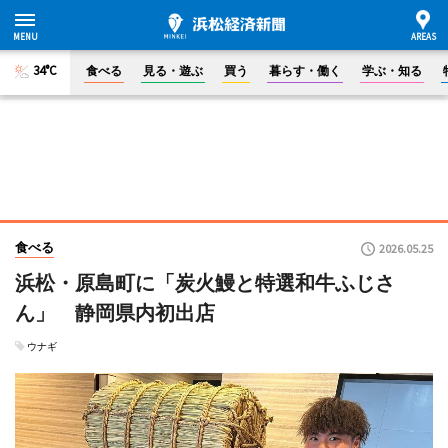
34°C
食べる
見る・遊ぶ
買う
暮らす・働く
学ぶ・知る
食べる
2026.05.25
浜松・原島町に「炭火鰻と特選和牛ふじさ
ん」 静岡県内初出店
ウナギ