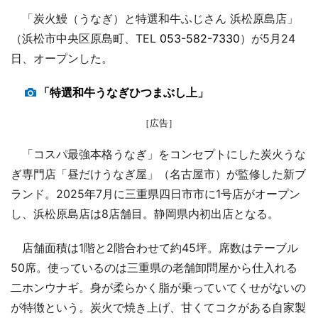
「炭火鰻（うなぎ）と特選和牛ふじさん 浜松原島店」
（浜松市中央区原島町、TEL
053-582-7330
）が5月24
日、オープンした。
「特選和牛うなぎひつまぶし上」
［広告］
「コスパ最強本格うなぎ」をコンセプトにした炭火うな
ぎ専門店「昼だけうなぎ屋」（名古屋市）が監修した新ブ
ランド。2025年7月に三重県四日市市に1号店がオープン
し、浜松原島店は8店舗目。静岡県内初出店となる。
店舗面積は1階と2階合わせて約45坪。席数はテーブル
50席。使っているのは三重県の老舗卸問屋から仕入れる
二ホンウナギ。身が柔らかく脂が乗っていてくせがないの
が特徴という。炭火で焼き上げ、甘くてコクがある自家製