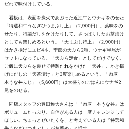
だれで味付けしている。
看板は、表面を炭火であぶった近江牛とウナギをのせた
「特選和牛うなぎひつまぶし上」（2,900円）。薬味をの
せたり、特製だしをかけたりして、さっぱりしたお茶漬け
としても楽しめるという。「天まぶし特上」（2,900円）
はかき揚げにエビ4本、季節の天ぷら2種、ウナギ半尾が
セットになっている。「天ぷら定食」としてだけでなく、
ご飯に天ぷらを乗せて特製たれをかけた「天丼」、かき揚
げにだしの「天茶漬け」と3度楽しめるという。「肉厚一
本うな丼ふじ」（5,600円）は大盛りのごはんにウナギ2
尾をのせる。
同店スタッフの豊田称大さんは「『肉厚一本うな丼』は
ボリュームたっぷり。自信がある人は一度チャレンジして
ほしい。ちょっとぜいたくを、と考えている人は『特選和
牛うなぎひつまぶし』がお薦め」と話す。