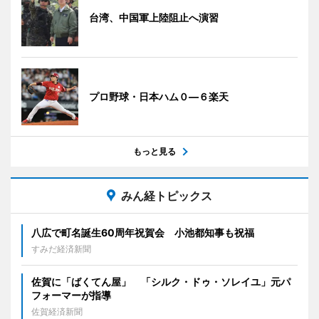
台湾、中国軍上陸阻止へ演習
プロ野球・日本ハム０―６楽天
もっと見る
みん経トピックス
八広で町名誕生60周年祝賀会 小池都知事も祝福
すみだ経済新聞
佐賀に「ばくてん屋」 「シルク・ドゥ・ソレイユ」元パ
フォーマーが指導
佐賀経済新聞