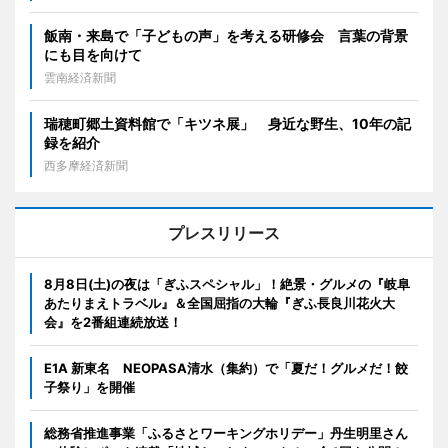
飯南・来島で「子どもの声」を考える研修会 言葉の背景
にも目を向けて
雲南経済新聞
瑞穂町郷土資料館で「キツネ展」 身近な野生、10年の記
録を紹介
西多摩経済新聞
プレスリリース
8月8日(土)の夜は「ぎふスペシャル」！絶景・グルメの『岐阜
あたりまえトラベル』＆全国屈指の大輪『ぎふ長良川花火大
会』を2番組連続放送！
E1A 新東名 NEOPASA清水（集約）で「夏だ！グルメだ！餃
子祭り」を開催
総務省推進事業「ふるさとワーキングホリデー」丹生明里さん