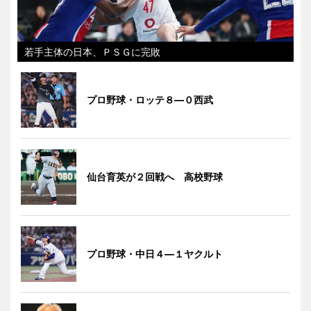
若手主体の日本、ＰＳＧに完敗
プロ野球・ロッテ８―０西武
仙台育英が２回戦へ 高校野球
プロ野球・中日４―１ヤクルト