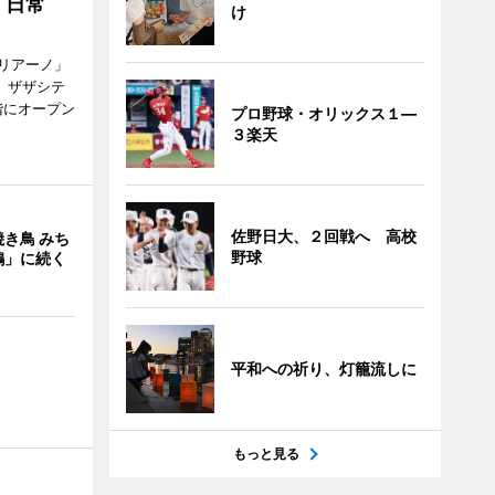
「日常
け
リアーノ」
6日、ザザシテ
階にオープン
プロ野球・オリックス１―
３楽天
佐野日大、２回戦へ 高校
き鳥 みち
野球
鶏」に続く
平和への祈り、灯籠流しに
もっと見る