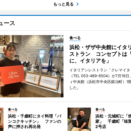
もっと見る
ュース
食べる
浜松・ザザ中央館にイタ
ストラン コンセプトは
に、イタリアを」
イタリアンレストラン「クレマイタ
（TEL 053-489-6504）が7月1
ィ中央館（浜松市中央区鍛冶町）1
した。
食べる
食べる
浜松・千歳町にタイ料理「バ
浜松・元城町に「焼
ンコクキッチン」 ファンの
家」 千歳町「味
声に押され再出発
2号店