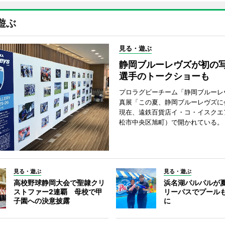
遊ぶ
見る・遊ぶ
静岡ブルーレヴズが初
選手のトークショーも
プロラグビーチーム「静岡ブルーレ
真展「この夏、静岡ブルーレヴズに
現在、遠鉄百貨店イ・コ・イスクエ
松市中央区旭町）で開かれている。
見る・遊ぶ
見る・遊ぶ
高校野球静岡大会で聖隷クリ
浜名湖パルパルが
ストファー2連覇 母校で甲
リーパスでプール
子園への決意披露
に