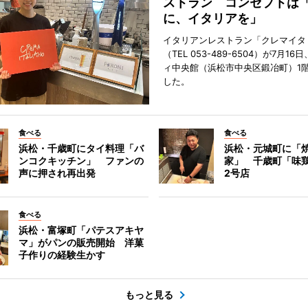
ストラン コンセプトは
に、イタリアを」
イタリアンレストラン「クレマイタ
（TEL 053-489-6504）が7月1
ィ中央館（浜松市中央区鍛冶町）1
した。
食べる
食べる
浜松・千歳町にタイ料理「バ
浜松・元城町に「焼
ンコクキッチン」 ファンの
家」 千歳町「味
声に押され再出発
2号店
食べる
浜松・富塚町「パテスアキヤ
マ」がパンの販売開始 洋菓
子作りの経験生かす
もっと見る