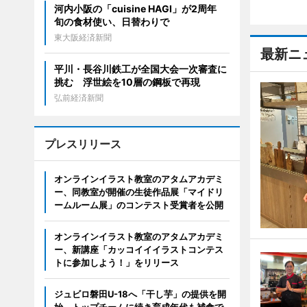
河内小阪の「cuisine HAGI」が2周年
旬の食材使い、日替わりで
東大阪経済新聞
最新ニ
平川・長谷川鉄工が全国大会一次審査に
挑む 浮世絵を10層の鋼板で再現
弘前経済新聞
プレスリリース
オンラインイラスト教室のアタムアカデミ
ー、同教室が開催の生徒作品展「マイドリ
ームルーム展」のコンテスト受賞者を公開
オンラインイラスト教室のアタムアカデミ
ー、新講座「カッコイイイラストコンテス
トに参加しよう！」をリリース
ジュビロ磐田U-18へ「干し芋」の提供を開