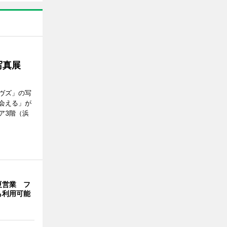
の写真展
ヴズ」の写
会える」が
ア3階（浜
夏営業 フ
も利用可能