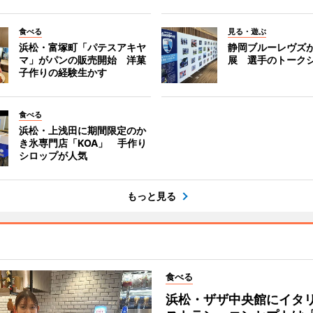
食べる
見る・遊ぶ
浜松・富塚町「パテスアキヤ
静岡ブルーレヴズ
マ」がパンの販売開始 洋菓
展 選手のトーク
子作りの経験生かす
食べる
浜松・上浅田に期間限定のか
き氷専門店「KOA」 手作り
シロップが人気
もっと見る
食べる
浜松・ザザ中央館にイタ