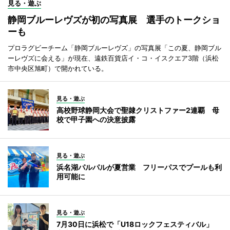
見る・遊ぶ
静岡ブルーレヴズが初の写真展 選手のトークショ
ーも
プロラグビーチーム「静岡ブルーレヴズ」の写真展「この夏、静岡ブル
ーレヴズに会える」が現在、遠鉄百貨店イ・コ・イスクエア3階（浜松
市中央区旭町）で開かれている。
見る・遊ぶ
高校野球静岡大会で聖隷クリストファー2連覇 母
校で甲子園への決意披露
見る・遊ぶ
浜名湖パルパルが夏営業 フリーパスでプールも利
用可能に
見る・遊ぶ
7月30日に浜松で「U18ロックフェスティバル」