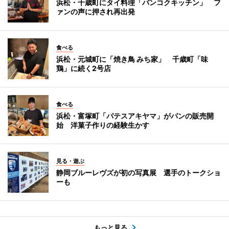
浜松・千歳町にタイ料理「バンコクキッチン」 フ
ァンの声に押され再出発
食べる
浜松・元城町に「焼き鳥 みち家」 千歳町「味
鶏」に続く2号店
食べる
浜松・富塚町「パテスアキヤマ」がパンの販売開
始 洋菓子作りの経験生かす
見る・遊ぶ
静岡ブルーレヴズが初の写真展 選手のトークショ
ーも
もっと見る