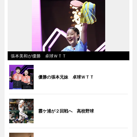
張本美和が優勝 卓球ＷＴＴ
優勝の張本兄妹 卓球ＷＴＴ
霞ケ浦が２回戦へ 高校野球