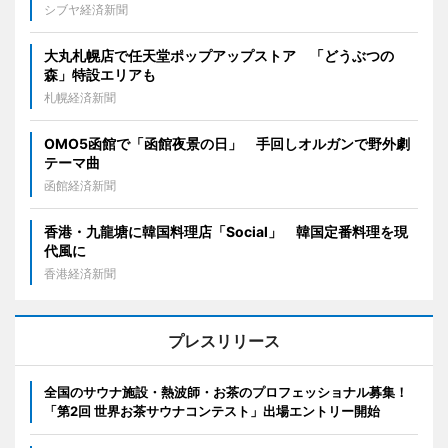
シブヤ経済新聞
大丸札幌店で任天堂ポップアップストア 「どうぶつの
森」特設エリアも
札幌経済新聞
OMO5函館で「函館夜景の日」 手回しオルガンで野外劇
テーマ曲
函館経済新聞
香港・九龍塘に韓国料理店「Social」 韓国定番料理を現
代風に
香港経済新聞
プレスリリース
全国のサウナ施設・熱波師・お茶のプロフェッショナル募集！
「第2回 世界お茶サウナコンテスト」出場エントリー開始