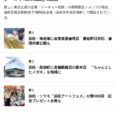
新しい東京土産の定番「トーキョー煎餅」の期間限定ショップが現在、
遠鉄百貨店新館地下1階特設会場（浜松市中央区旭町）で開設されてい
る。
買う
浜松・海老塚に金管楽器修理店 最短即日対応、修
理作業公開も
買う
浜松・助信町に老舗眼鏡店の新本店 「ちゃんとし
たメガネ」を地域に
買う
浜松・ソラモ「浜松アートフェス」が第100回 記
念プレゼント企画も