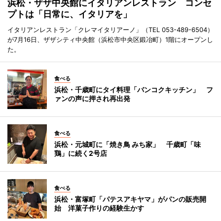
浜松・ザザ中央館にイタリアンレストラン コンセ
プトは「日常に、イタリアを」
イタリアンレストラン「クレマイタリアーノ」（TEL 053-489-6504）
が7月16日、ザザシティ中央館（浜松市中央区鍛冶町）1階にオープンし
た。
食べる
浜松・千歳町にタイ料理「バンコクキッチン」 フ
ァンの声に押され再出発
食べる
浜松・元城町に「焼き鳥 みち家」 千歳町「味
鶏」に続く2号店
食べる
浜松・富塚町「パテスアキヤマ」がパンの販売開
始 洋菓子作りの経験生かす