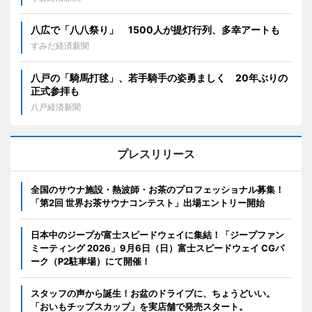
八広で「八八祭り」 1500人が提灯行列、多幸アートも
すみだ経済新聞
八戸の「騎馬打毬」、若手騎手の姿勇ましく 20年ぶりの
正式参拝も
八戸経済新聞
プレスリリース
全国のサウナ施設・熱波師・お茶のプロフェッショナル募集！
「第2回 世界お茶サウナコンテスト」出場エントリー開始
日本中のジープが富士スピードウェイに集結！「ジープファン
ミーティング 2026」9月6日（日）富士スピードウェイ CGパ
ーク（P2駐車場）にて開催！
スタッフの声から誕生！お盆のドライブに、ちょうどいい。
「おいもチップスカップ」を実店舗で発売スタート。