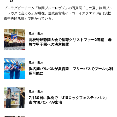
プロラグビーチーム「静岡ブルーレヴズ」の写真展「この夏、静岡ブル
ーレヴズに会える」が現在、遠鉄百貨店イ・コ・イスクエア3階（浜松
市中央区旭町）で開かれている。
見る・遊ぶ
高校野球静岡大会で聖隷クリストファー2連覇 母
校で甲子園への決意披露
見る・遊ぶ
浜名湖パルパルが夏営業 フリーパスでプールも利
用可能に
見る・遊ぶ
7月30日に浜松で「U18ロックフェスティバル」
市内16バンドが出演