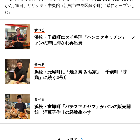
が7月16日、ザザシティ中央館（浜松市中央区鍛冶町）1階にオープンし
た。
食べる
浜松・千歳町にタイ料理「バンコクキッチン」 フ
ァンの声に押され再出発
食べる
浜松・元城町に「焼き鳥 みち家」 千歳町「味
鶏」に続く2号店
食べる
浜松・富塚町「パテスアキヤマ」がパンの販売開
始 洋菓子作りの経験生かす
もっと見る