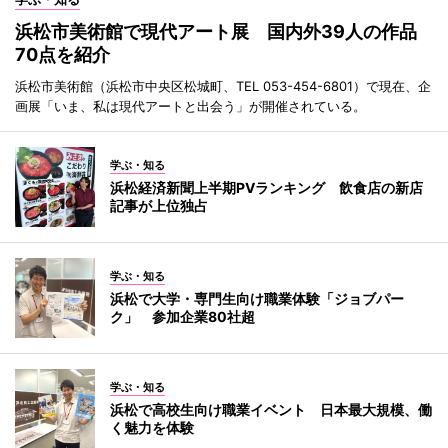
浜松市美術館で現代アート展 国内外39人の作品
70点を紹介
浜松市美術館（浜松市中央区松城町、TEL 053-454-6801）で現在、企
画展「いま、私は現代アートと出会う」が開催されている。
学ぶ・知る
浜松経済新聞上半期PVランキング 飲食店の新店
記事が上位独占
学ぶ・知る
浜松で大学・専門生向け職業体験「ジョブパー
ク」 参加企業80社超
学ぶ・知る
浜松で高校生向け職業イベント 日本最大規模、働
く魅力を体験