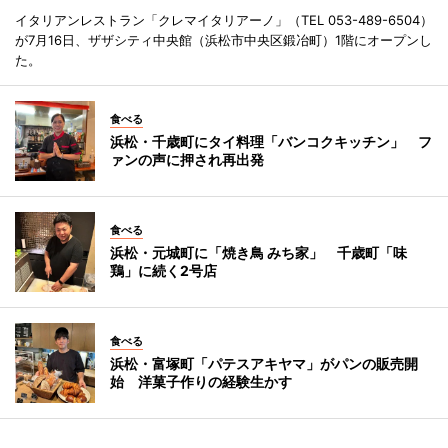
イタリアンレストラン「クレマイタリアーノ」（TEL 053-489-6504）
が7月16日、ザザシティ中央館（浜松市中央区鍛冶町）1階にオープンし
た。
食べる
浜松・千歳町にタイ料理「バンコクキッチン」 フ
ァンの声に押され再出発
食べる
浜松・元城町に「焼き鳥 みち家」 千歳町「味
鶏」に続く2号店
食べる
浜松・富塚町「パテスアキヤマ」がパンの販売開
始 洋菓子作りの経験生かす