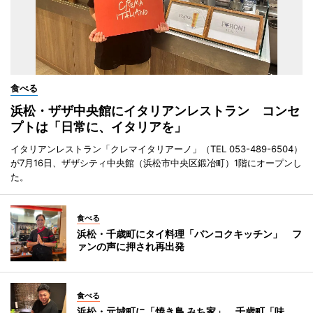
食べる
浜松・ザザ中央館にイタリアンレストラン コンセ
プトは「日常に、イタリアを」
イタリアンレストラン「クレマイタリアーノ」（TEL 053-489-6504）
が7月16日、ザザシティ中央館（浜松市中央区鍛冶町）1階にオープンし
た。
食べる
浜松・千歳町にタイ料理「バンコクキッチン」 フ
ァンの声に押され再出発
食べる
浜松・元城町に「焼き鳥 みち家」 千歳町「味