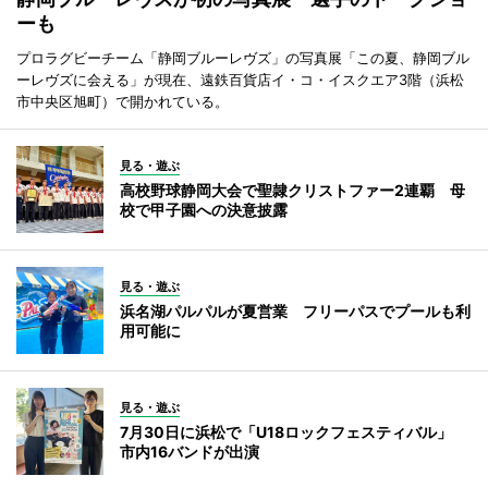
ーも
プロラグビーチーム「静岡ブルーレヴズ」の写真展「この夏、静岡ブル
ーレヴズに会える」が現在、遠鉄百貨店イ・コ・イスクエア3階（浜松
市中央区旭町）で開かれている。
見る・遊ぶ
高校野球静岡大会で聖隷クリストファー2連覇 母
校で甲子園への決意披露
見る・遊ぶ
浜名湖パルパルが夏営業 フリーパスでプールも利
用可能に
見る・遊ぶ
7月30日に浜松で「U18ロックフェスティバル」
市内16バンドが出演