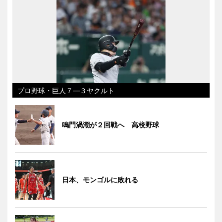
プロ野球・巨人７―３ヤクルト
鳴門渦潮が２回戦へ 高校野球
日本、モンゴルに敗れる