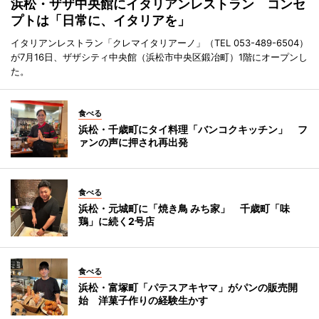
浜松・ザザ中央館にイタリアンレストラン コンセ
プトは「日常に、イタリアを」
イタリアンレストラン「クレマイタリアーノ」（TEL 053-489-6504）
が7月16日、ザザシティ中央館（浜松市中央区鍛冶町）1階にオープンし
た。
食べる
浜松・千歳町にタイ料理「バンコクキッチン」 フ
ァンの声に押され再出発
食べる
浜松・元城町に「焼き鳥 みち家」 千歳町「味
鶏」に続く2号店
食べる
浜松・富塚町「パテスアキヤマ」がパンの販売開
始 洋菓子作りの経験生かす