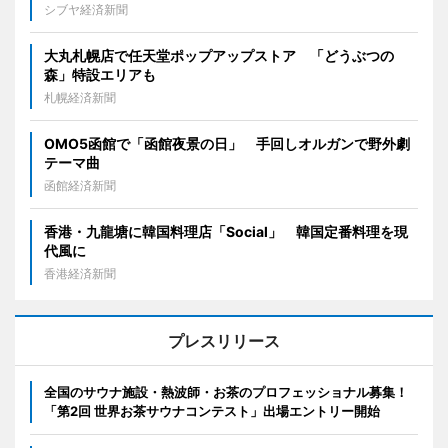
シブヤ経済新聞
大丸札幌店で任天堂ポップアップストア 「どうぶつの
森」特設エリアも
札幌経済新聞
OMO5函館で「函館夜景の日」 手回しオルガンで野外劇
テーマ曲
函館経済新聞
香港・九龍塘に韓国料理店「Social」 韓国定番料理を現
代風に
香港経済新聞
プレスリリース
全国のサウナ施設・熱波師・お茶のプロフェッショナル募集！
「第2回 世界お茶サウナコンテスト」出場エントリー開始