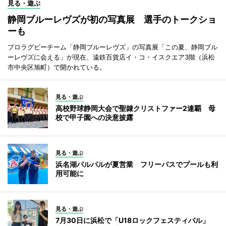
見る・遊ぶ
静岡ブルーレヴズが初の写真展 選手のトークショ
ーも
プロラグビーチーム「静岡ブルーレヴズ」の写真展「この夏、静岡ブル
ーレヴズに会える」が現在、遠鉄百貨店イ・コ・イスクエア3階（浜松
市中央区旭町）で開かれている。
見る・遊ぶ
高校野球静岡大会で聖隷クリストファー2連覇 母
校で甲子園への決意披露
見る・遊ぶ
浜名湖パルパルが夏営業 フリーパスでプールも利
用可能に
見る・遊ぶ
7月30日に浜松で「U18ロックフェスティバル」