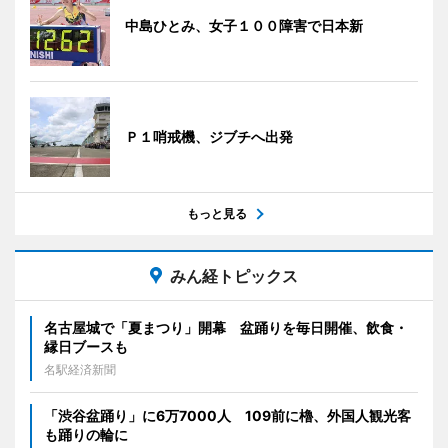
中島ひとみ、女子１００障害で日本新
Ｐ１哨戒機、ジブチへ出発
もっと見る
みん経トピックス
名古屋城で「夏まつり」開幕 盆踊りを毎日開催、飲食・
縁日ブースも
名駅経済新聞
「渋谷盆踊り」に6万7000人 109前に櫓、外国人観光客
も踊りの輪に