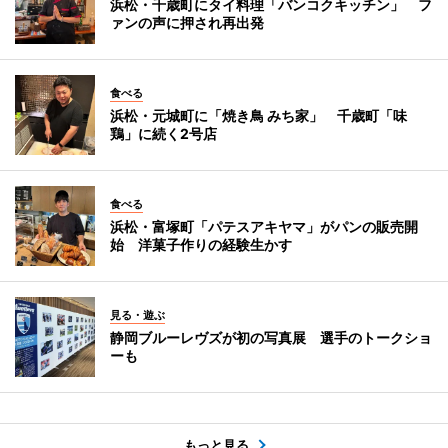
浜松・千歳町にタイ料理「バンコクキッチン」 フ
ァンの声に押され再出発
食べる
浜松・元城町に「焼き鳥 みち家」 千歳町「味
鶏」に続く2号店
食べる
浜松・富塚町「パテスアキヤマ」がパンの販売開
始 洋菓子作りの経験生かす
見る・遊ぶ
静岡ブルーレヴズが初の写真展 選手のトークショ
ーも
もっと見る