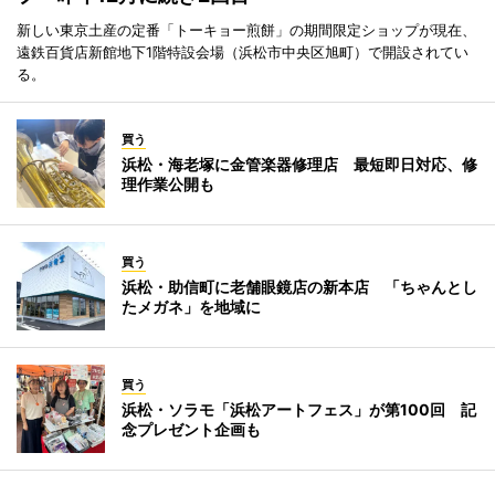
新しい東京土産の定番「トーキョー煎餅」の期間限定ショップが現在、
遠鉄百貨店新館地下1階特設会場（浜松市中央区旭町）で開設されてい
る。
買う
浜松・海老塚に金管楽器修理店 最短即日対応、修
理作業公開も
買う
浜松・助信町に老舗眼鏡店の新本店 「ちゃんとし
たメガネ」を地域に
買う
浜松・ソラモ「浜松アートフェス」が第100回 記
念プレゼント企画も