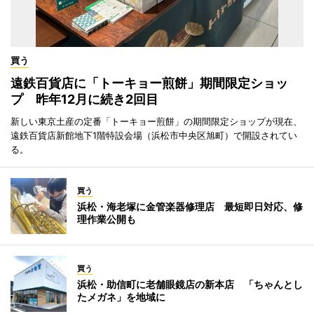
買う
遠鉄百貨店に「トーキョー煎餅」期間限定ショッ
プ 昨年12月に続き2回目
新しい東京土産の定番「トーキョー煎餅」の期間限定ショップが現在、
遠鉄百貨店新館地下1階特設会場（浜松市中央区旭町）で開設されてい
る。
買う
浜松・海老塚に金管楽器修理店 最短即日対応、修
理作業公開も
買う
浜松・助信町に老舗眼鏡店の新本店 「ちゃんとし
たメガネ」を地域に