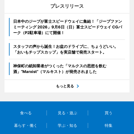
プレスリリース
日本中のジープが富士スピードウェイに集結！「ジープファン
ミーティング 2026」9月6日（日）富士スピードウェイ CGパ
ーク（P2駐車場）にて開催！
スタッフの声から誕生！お盆のドライブに、ちょうどいい。
「おいもチップスカップ」を実店舗で発売スタート。
神保町の紙卸業者がつくった「マルクスの思想を飲む
酒」“Marxist”（マルキスト）が発売されました
もっと見る
食べる
見る・遊ぶ
買う
暮らす・働く
学ぶ・知る
特集