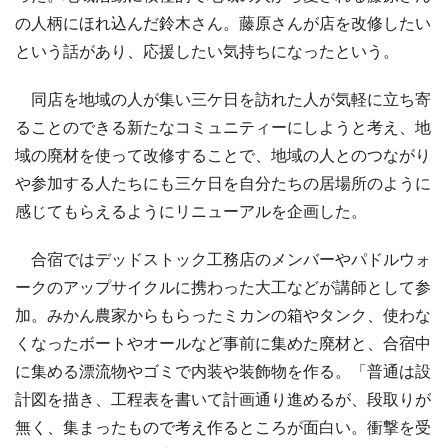
の人柄にほれ込んだ鈴木さん。藤原さんが店を改修したい
という話があり、応援したい気持ちになったという。
同店を地域の人が集い三ケ日を訪れた人が気軽に立ち寄
ることのできる新たなコミュニティーにしようと考え、地
域の廃材を使って改修することで、地域の人とのつながり
や参加する人たちにも三ケ日を自分たちの居場所のように
感じてもらえるようにリニューアルを企画した。
合宿ではデッドストック工務店のメンバーやパドルウォ
ークのアップサイクルに携わった大工などが講師として参
加。みかん農家からもらったミカンの箱やタンク、使わな
くなったボートやオールなど事前に集めた廃材と、合宿中
に集める漂流物やゴミで内装や装飾物を作る。「普通は設
計図を描き、工程表を書いて計画通り進めるが、段取りが
無く、集まったもので考え作るところが面白い。衝撃を受