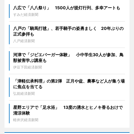
八広で「八八祭り」 1500人が提灯行列、多幸アートも
すみだ経済新聞
八戸の「騎馬打毬」、若手騎手の姿勇ましく 20年ぶりの
正式参拝も
八戸経済新聞
河津で「ジビエバーガー体験」 小中学生30人が参加、鳥
獣被害学ぶ講座も
伊豆下田経済新聞
「津軽伝承料理」の第2弾 正月や盆、農事など人が集う場
に焦点を当てる
弘前経済新聞
星野エリアで「足水浴」 13度の湧水とヒノキ香るおけで
清涼体験
軽井沢経済新聞