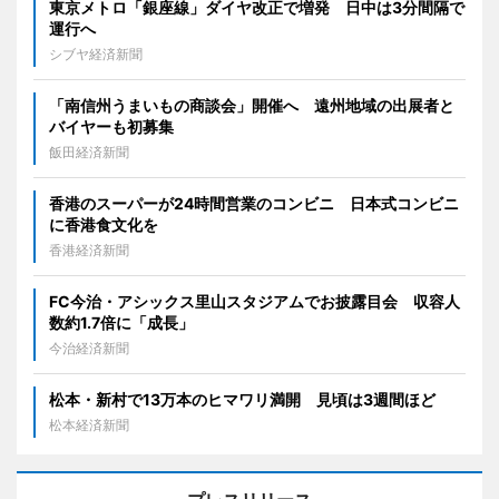
東京メトロ「銀座線」ダイヤ改正で増発 日中は3分間隔で
運行へ
シブヤ経済新聞
「南信州うまいもの商談会」開催へ 遠州地域の出展者と
バイヤーも初募集
飯田経済新聞
香港のスーパーが24時間営業のコンビニ 日本式コンビニ
に香港食文化を
香港経済新聞
FC今治・アシックス里山スタジアムでお披露目会 収容人
数約1.7倍に「成長」
今治経済新聞
松本・新村で13万本のヒマワリ満開 見頃は3週間ほど
松本経済新聞