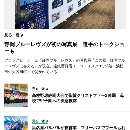
見る・遊ぶ
静岡ブルーレヴズが初の写真展 選手のトークショ
ーも
プロラグビーチーム「静岡ブルーレヴズ」の写真展「この夏、静岡ブル
ーレヴズに会える」が現在、遠鉄百貨店イ・コ・イスクエア3階（浜松
市中央区旭町）で開かれている。
見る・遊ぶ
高校野球静岡大会で聖隷クリストファー2連覇 母
校で甲子園への決意披露
見る・遊ぶ
浜名湖パルパルが夏営業 フリーパスでプールも利