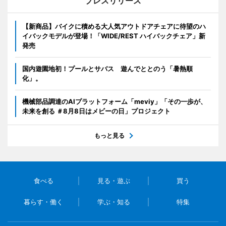
プレスリリース
【新商品】バイクに積める大人気アウトドアチェアに待望のハ
イバックモデルが登場！「WIDE/REST ハイバックチェア」新
発売
国内遊園地初！プールとサバス 遊んでととのう「暑熱順
化」。
機械部品調達のAIプラットフォーム「meviy」「その一歩が、
未来を創る ＃8月8日はメビーの日」プロジェクト
もっと見る
食べる
見る・遊ぶ
買う
暮らす・働く
学ぶ・知る
特集