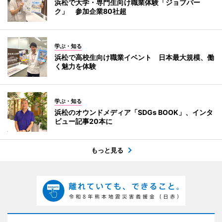
浜松で大学・専門生向け職業体験「ジョブパー
ク」 参加企業80社超
学ぶ・知る
浜松で高校生向け職業イベント 日本最大規模、働
く魅力を体験
学ぶ・知る
浜松のオウンドメディア「SDGs BOOK」、インタ
ビュー記事20本に
もっと見る