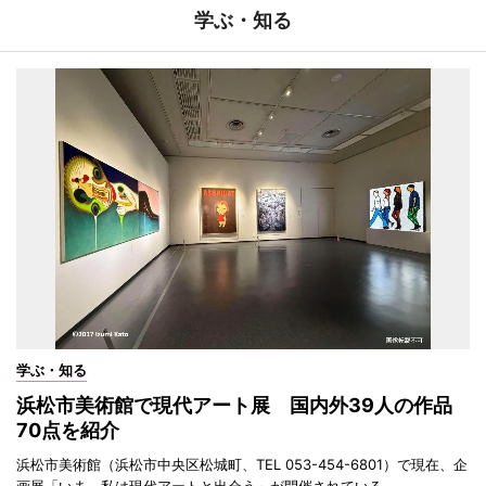
学ぶ・知る
学ぶ・知る
浜松市美術館で現代アート展 国内外39人の作品
70点を紹介
浜松市美術館（浜松市中央区松城町、TEL 053-454-6801）で現在、企
画展「いま、私は現代アートと出会う」が開催されている。