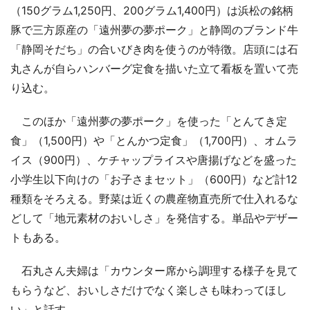
（150グラム1,250円、200グラム1,400円）は浜松の銘柄
豚で三方原産の「遠州夢の夢ポーク」と静岡のブランド牛
「静岡そだち」の合いびき肉を使うのが特徴。店頭には石
丸さんが自らハンバーグ定食を描いた立て看板を置いて売
り込む。
このほか「遠州夢の夢ポーク」を使った「とんてき定
食」（1,500円）や「とんかつ定食」（1,700円）、オムラ
イス（900円）、ケチャップライスや唐揚げなどを盛った
小学生以下向けの「お子さまセット」（600円）など計12
種類をそろえる。野菜は近くの農産物直売所で仕入れるな
どして「地元素材のおいしさ」を発信する。単品やデザー
トもある。
石丸さん夫婦は「カウンター席から調理する様子を見て
もらうなど、おいしさだけでなく楽しさも味わってほし
い」と話す。