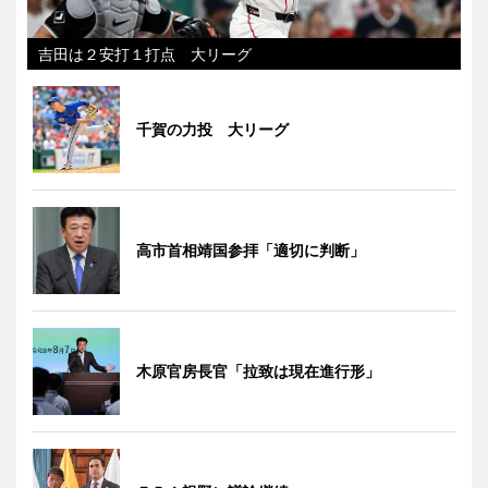
吉田は２安打１打点 大リーグ
千賀の力投 大リーグ
高市首相靖国参拝「適切に判断」
木原官房長官「拉致は現在進行形」