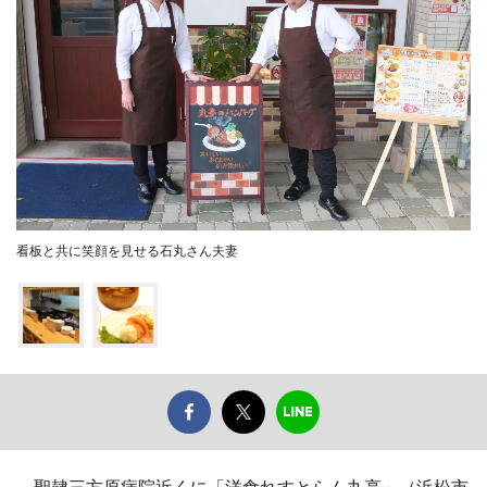
看板と共に笑顔を見せる石丸さん夫妻
聖隷三方原病院近くに「洋食れすとらん丸亭」（浜松市