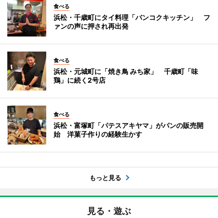
食べる
浜松・千歳町にタイ料理「バンコクキッチン」 フ
ァンの声に押され再出発
食べる
浜松・元城町に「焼き鳥 みち家」 千歳町「味
鶏」に続く2号店
食べる
浜松・富塚町「パテスアキヤマ」がパンの販売開
始 洋菓子作りの経験生かす
もっと見る
見る・遊ぶ