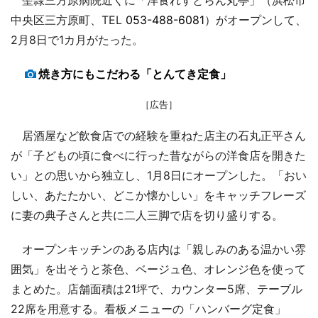
中央区三方原町、TEL
053-488-6081
）がオープンして、
2月8日で1カ月がたった。
焼き方にもこだわる「とんてき定食」
［広告］
居酒屋など飲食店での経験を重ねた店主の石丸正平さん
が「子どもの頃に食べに行った昔ながらの洋食店を開きた
い」との思いから独立し、1月8日にオープンした。「おい
しい、あたたかい、どこか懐かしい」をキャッチフレーズ
に妻の典子さんと共に二人三脚で店を切り盛りする。
オープンキッチンのある店内は「親しみのある温かい雰
囲気」を出そうと茶色、ベージュ色、オレンジ色を使って
まとめた。店舗面積は21坪で、カウンター5席、テーブル
22席を用意する。看板メニューの「ハンバーグ定食」