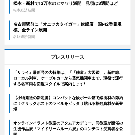
松本・新村で13万本のヒマワリ満開 見頃は3週間ほど
松本経済新聞
名古屋駅前に「オニツカタイガー」旗艦店 国内2番目規
模、全ライン展開
名駅経済新聞
プレスリリース
『サライ』最新号の大特集は、「『鉄道』大図鑑」。新幹線、
ローカル列車、ケーブルカーから蒸気機関車まで、現役で運行
する名車両を図鑑スタイルで案内します!
【小物発送の新定番】コンパクトな段ボール箱で緩衝材の節約
に！クリックポストのラベルをピッタリ貼れる梱包資材が新登
場
オンラインイラスト教室のアタムアカデミー、同教室が開催の
生徒作品展「マイドリームルーム展」のコンテスト受賞者を公
開