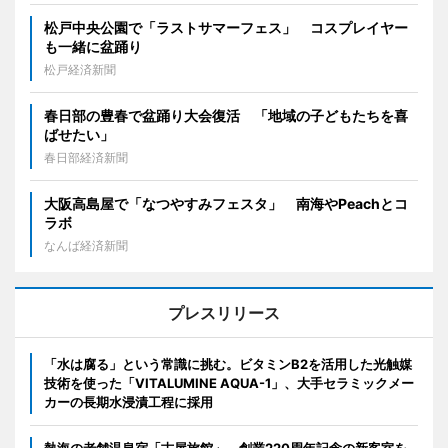
松戸中央公園で「ラストサマーフェス」 コスプレイヤー
も一緒に盆踊り
松戸経済新聞
春日部の豊春で盆踊り大会復活 「地域の子どもたちを喜
ばせたい」
春日部経済新聞
大阪高島屋で「なつやすみフェスタ」 南海やPeachとコ
ラボ
なんば経済新聞
プレスリリース
「水は腐る」という常識に挑む。ビタミンB2を活用した光触媒
技術を使った「VITALUMINE AQUA-1」、大手セラミックメー
カーの長期水浸漬工程に採用
熱海の老舗温泉宿「古屋旅館」、創業220周年記念の新客室を