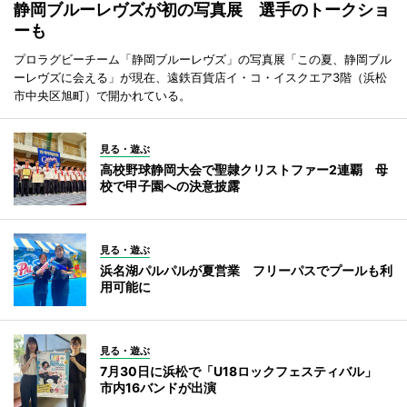
静岡ブルーレヴズが初の写真展 選手のトークショ
ーも
プロラグビーチーム「静岡ブルーレヴズ」の写真展「この夏、静岡ブル
ーレヴズに会える」が現在、遠鉄百貨店イ・コ・イスクエア3階（浜松
市中央区旭町）で開かれている。
見る・遊ぶ
高校野球静岡大会で聖隷クリストファー2連覇 母
校で甲子園への決意披露
見る・遊ぶ
浜名湖パルパルが夏営業 フリーパスでプールも利
用可能に
見る・遊ぶ
7月30日に浜松で「U18ロックフェスティバル」
市内16バンドが出演