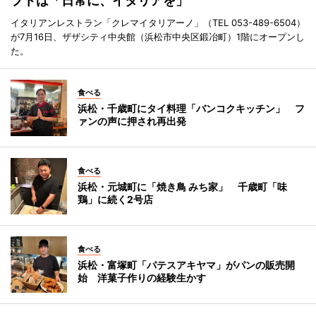
プトは「日常に、イタリアを」
イタリアンレストラン「クレマイタリアーノ」（TEL 053-489-6504）
が7月16日、ザザシティ中央館（浜松市中央区鍛冶町）1階にオープンし
た。
食べる
浜松・千歳町にタイ料理「バンコクキッチン」 フ
ァンの声に押され再出発
食べる
浜松・元城町に「焼き鳥 みち家」 千歳町「味
鶏」に続く2号店
食べる
浜松・富塚町「パテスアキヤマ」がパンの販売開
始 洋菓子作りの経験生かす