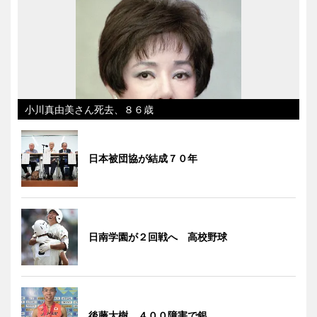
小川真由美さん死去、８６歳
日本被団協が結成７０年
日南学園が２回戦へ 高校野球
後藤大樹、４００障害で銀