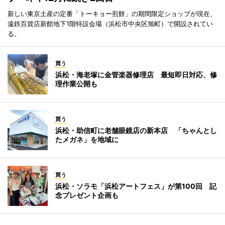
新しい東京土産の定番「トーキョー煎餅」の期間限定ショップが現在、
遠鉄百貨店新館地下1階特設会場（浜松市中央区旭町）で開設されてい
る。
買う
浜松・海老塚に金管楽器修理店 最短即日対応、修
理作業公開も
買う
浜松・助信町に老舗眼鏡店の新本店 「ちゃんとし
たメガネ」を地域に
買う
浜松・ソラモ「浜松アートフェス」が第100回 記
念プレゼント企画も