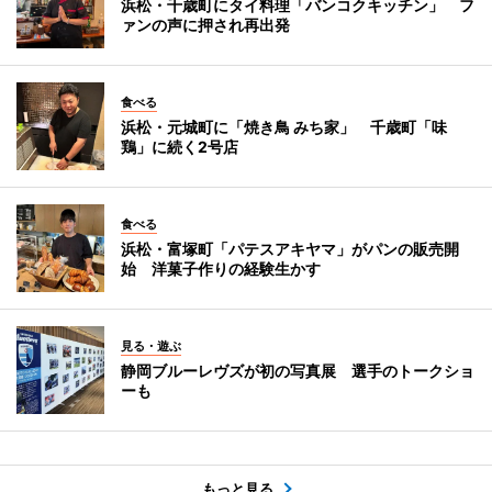
浜松・千歳町にタイ料理「バンコクキッチン」 フ
ァンの声に押され再出発
食べる
浜松・元城町に「焼き鳥 みち家」 千歳町「味
鶏」に続く2号店
食べる
浜松・富塚町「パテスアキヤマ」がパンの販売開
始 洋菓子作りの経験生かす
見る・遊ぶ
静岡ブルーレヴズが初の写真展 選手のトークショ
ーも
もっと見る