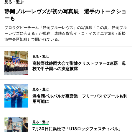
見る・遊ぶ
静岡ブルーレヴズが初の写真展 選手のトークショ
ーも
プロラグビーチーム「静岡ブルーレヴズ」の写真展「この夏、静岡ブル
ーレヴズに会える」が現在、遠鉄百貨店イ・コ・イスクエア3階（浜松
市中央区旭町）で開かれている。
見る・遊ぶ
高校野球静岡大会で聖隷クリストファー2連覇 母
校で甲子園への決意披露
見る・遊ぶ
浜名湖パルパルが夏営業 フリーパスでプールも利
用可能に
見る・遊ぶ
7月30日に浜松で「U18ロックフェスティバル」