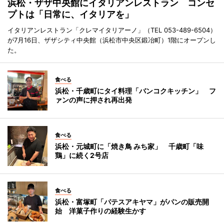
浜松・ザザ中央館にイタリアンレストラン コンセ
プトは「日常に、イタリアを」
イタリアンレストラン「クレマイタリアーノ」（TEL 053-489-6504）
が7月16日、ザザシティ中央館（浜松市中央区鍛冶町）1階にオープンし
た。
食べる
浜松・千歳町にタイ料理「バンコクキッチン」 フ
ァンの声に押され再出発
食べる
浜松・元城町に「焼き鳥 みち家」 千歳町「味
鶏」に続く2号店
食べる
浜松・富塚町「パテスアキヤマ」がパンの販売開
始 洋菓子作りの経験生かす