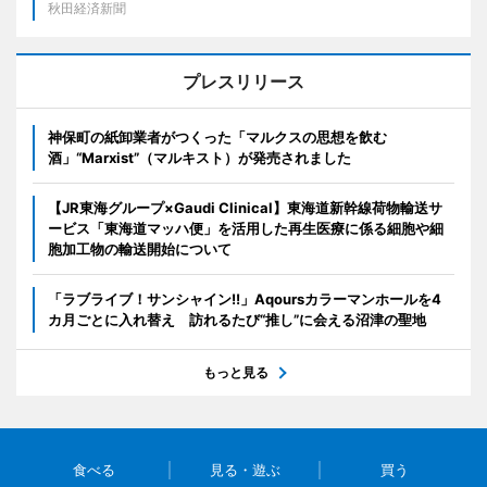
秋田経済新聞
プレスリリース
神保町の紙卸業者がつくった「マルクスの思想を飲む
酒」“Marxist”（マルキスト）が発売されました
【JR東海グループ×Gaudi Clinical】東海道新幹線荷物輸送サ
ービス「東海道マッハ便」を活用した再生医療に係る細胞や細
胞加工物の輸送開始について
「ラブライブ！サンシャイン!!」Aqoursカラーマンホールを4
カ月ごとに入れ替え 訪れるたび“推し”に会える沼津の聖地
もっと見る
食べる
見る・遊ぶ
買う