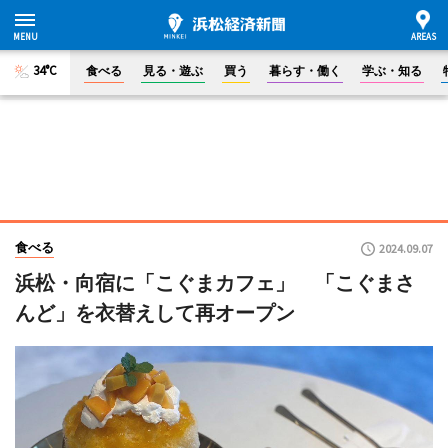
34°C
食べる
見る・遊ぶ
買う
暮らす・働く
学ぶ・知る
食べる
2024.09.07
浜松・向宿に「こぐまカフェ」 「こぐまさ
んど」を衣替えして再オープン