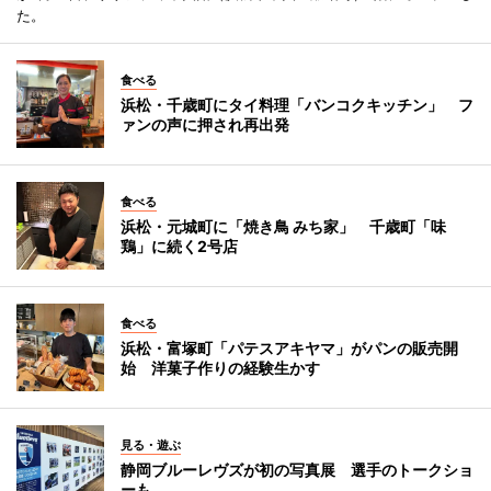
た。
食べる
浜松・千歳町にタイ料理「バンコクキッチン」 フ
ァンの声に押され再出発
食べる
浜松・元城町に「焼き鳥 みち家」 千歳町「味
鶏」に続く2号店
食べる
浜松・富塚町「パテスアキヤマ」がパンの販売開
始 洋菓子作りの経験生かす
見る・遊ぶ
静岡ブルーレヴズが初の写真展 選手のトークショ
ーも