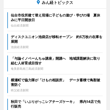
みん経トピックス
仙台市役所建て替え現場に子どもの遊び・学びの場 夏休
みに平日開放日
仙台経済新聞
ディスクユニオン池袋店が移転オープン 約5万枚の在庫を
展開
池袋経済新聞
「与論イノベーんちゅ講座」開講へ 地域課題解決に取り
組む人材育成目指す
奄美群島南三島経済新聞
横瀬町で協力隊が「けもの相談所」 データ蓄積で鳥獣被
害防ぐ
秩父経済新聞
秋田で「いぶりがっこレアチーズケーキ」 県内14店で先
行販売