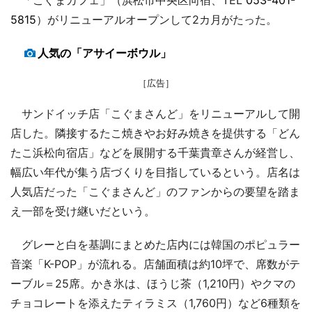
5815
）がリニューアルオープンして2カ月がたった。
人気の「アサイーボウル」
［広告］
サンドイッチ店「こぐまさんど」をリニューアルして開
店した。隣接するたこ焼きやお好み焼きを提供する「どん
たこ浜松向宿店」などを展開する千葉貴章さんが経営し、
幅広い年代が集う店づくりを目指しているという。店名は
人気店だった「こぐまさんど」のファンからの要望を踏ま
え一部を受け継いだという。
グレーと白を基調にまとめた店内には韓国のポピュラー
音楽「K-POP」が流れる。店舗面積は約10坪で、席数がテ
ーブル＝25席。かき氷は、ほうじ茶（1,210円）やクマの
チョコレートを添えたティラミス（1,760円）など6種類を