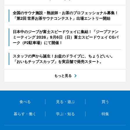
全国のサウナ施設・熱波師・お茶のプロフェッショナル募集！
「第2回 世界お茶サウナコンテスト」出場エントリー開始
日本中のジープが富士スピードウェイに集結！「ジープファン
ミーティング 2026」9月6日（日）富士スピードウェイ CGパ
ーク（P2駐車場）にて開催！
スタッフの声から誕生！お盆のドライブに、ちょうどいい。
「おいもチップスカップ」を実店舗で発売スタート。
もっと見る
食べる
見る・遊ぶ
買う
暮らす・働く
学ぶ・知る
特集