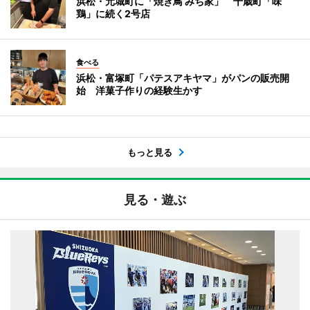
浜松・元城町に「焼き鳥 みち家」 千歳町「味
鶏」に続く2号店
食べる
浜松・富塚町「パテスアキヤマ」がパンの販売開
始 洋菓子作りの経験生かす
もっと見る
見る・遊ぶ