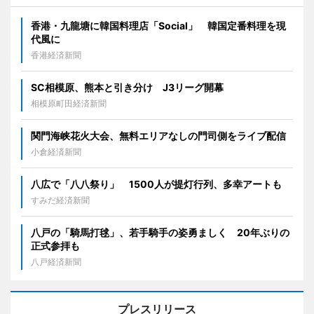
香港・九龍塘に韓国料理店「Social」 韓国定番料理を現
代風に
香港経済新聞
SC相模原、熊本と引き分け J3リーグ開幕
相模原町田経済新聞
関門海峡花火大会、無料エリアなしの門司側をライブ配信
小倉経済新聞
八広で「八八祭り」 1500人が提灯行列、多幸アートも
すみだ経済新聞
八戸の「騎馬打毬」、若手騎手の姿勇ましく 20年ぶりの
正式参拝も
八戸経済新聞
プレスリリース