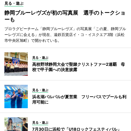
見る・遊ぶ
静岡ブルーレヴズが初の写真展 選手のトークショ
ーも
プロラグビーチーム「静岡ブルーレヴズ」の写真展「この夏、静岡ブル
ーレヴズに会える」が現在、遠鉄百貨店イ・コ・イスクエア3階（浜松
市中央区旭町）で開かれている。
見る・遊ぶ
高校野球静岡大会で聖隷クリストファー2連覇 母
校で甲子園への決意披露
見る・遊ぶ
浜名湖パルパルが夏営業 フリーパスでプールも利
用可能に
見る・遊ぶ
7月30日に浜松で「U18ロックフェスティバル」