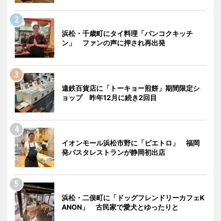
浜松・千歳町にタイ料理「バンコクキッチ
ン」 ファンの声に押され再出発
遠鉄百貨店に「トーキョー煎餅」期間限定シ
ョップ 昨年12月に続き2回目
イオンモール浜松市野に「ピエトロ」 福岡
発パスタレストランが静岡初出店
浜松・二俣町に「ドッグフレンドリーカフェK
ANON」 古民家で愛犬とゆったりと