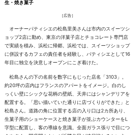
生・焼き菓子
［広告］
オーナーパティシエの松島里美さんは市内のスイーツシ
ョップ2店に勤め、東京の洋菓子店とチョコレート専門店
で実績を積み、浜松に帰郷。浜松では、スイーツショップ
に併設するカフェの責任者を経験し、パティシエとして16
年目に独立を決意しオープンにこぎ着けた。
松島さんの下の名前を数字にもじった店名「3103」。
約20坪の店内はフランスのアパートをイメージ。白のし
っくい壁にシックな花柄の壁紙、天井にはシャンデリアを
配置する。「思い描いていた通りに店づくりができた」と
松島さん。道路の角に位置する店の入り口は2カ所あり、
生菓子用のショーケースと焼き菓子が並ぶカウンターをL
字型に配置し、客の導線を意識。全面ガラス張りで目につ