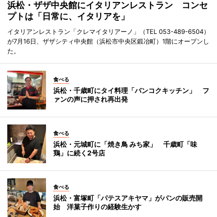
浜松・ザザ中央館にイタリアンレストラン コンセ
プトは「日常に、イタリアを」
イタリアンレストラン「クレマイタリアーノ」（TEL 053-489-6504）
が7月16日、ザザシティ中央館（浜松市中央区鍛冶町）1階にオープンし
た。
食べる
浜松・千歳町にタイ料理「バンコクキッチン」 フ
ァンの声に押され再出発
食べる
浜松・元城町に「焼き鳥 みち家」 千歳町「味
鶏」に続く2号店
食べる
浜松・富塚町「パテスアキヤマ」がパンの販売開
始 洋菓子作りの経験生かす