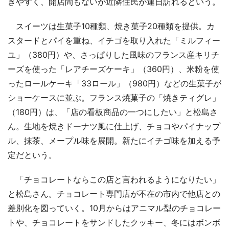
きやすく、開店間もないが近隣住民が連日訪れるという。
スイーツは生菓子10種類、焼き菓子20種類を提供。カ
スタードとパイを重ね、イチゴを取り入れた「ミルフィー
ユ」（380円）や、さっぱりした風味のフランス産キリチ
ーズを使った「レアチーズケーキ」（360円）、米粉を使
ったロールケーキ「33ロール」（980円）などの生菓子が
ショーケースに並ぶ。フランス焼菓子の「焼きティグレ」
（180円）は、「店の看板商品の一つにしたい」と松島さ
ん。生地を焼きドーナツ風に仕上げ、チョコやパイナップ
ル、抹茶、メープル味を展開。新たにイチゴ味を加える予
定だという。
「チョコレートならこの店と言われるようになりたい」
と松島さん。チョコレート専門店が不在の市内で他店との
差別化を図っていく。10月からはアニマル型のチョコレー
トや、チョコレートをサンドしたクッキー、冬にはボンボ