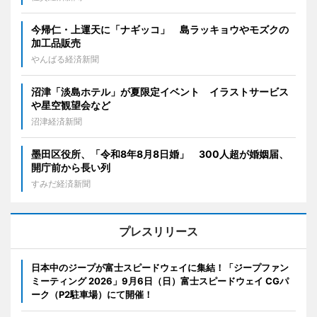
今帰仁・上運天に「ナギッコ」 島ラッキョウやモズクの
加工品販売
やんばる経済新聞
沼津「淡島ホテル」が夏限定イベント イラストサービス
や星空観望会など
沼津経済新聞
墨田区役所、「令和8年8月8日婚」 300人超が婚姻届、
開庁前から長い列
すみだ経済新聞
プレスリリース
日本中のジープが富士スピードウェイに集結！「ジープファン
ミーティング 2026」9月6日（日）富士スピードウェイ CGパ
ーク（P2駐車場）にて開催！