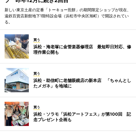
プ 昨年12月に続き2回目
新しい東京土産の定番「トーキョー煎餅」の期間限定ショップが現在、
遠鉄百貨店新館地下1階特設会場（浜松市中央区旭町）で開設されてい
る。
買う
浜松・海老塚に金管楽器修理店 最短即日対応、修
理作業公開も
買う
浜松・助信町に老舗眼鏡店の新本店 「ちゃんとし
たメガネ」を地域に
買う
浜松・ソラモ「浜松アートフェス」が第100回 記
念プレゼント企画も