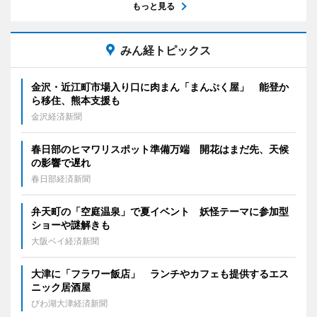
もっと見る
みん経トピックス
金沢・近江町市場入り口に肉まん「まんぷく屋」 能登か
ら移住、熊本支援も
金沢経済新聞
春日部のヒマワリスポット準備万端 開花はまだ先、天候
の影響で遅れ
春日部経済新聞
弁天町の「空庭温泉」で夏イベント 妖怪テーマに参加型
ショーや謎解きも
大阪ベイ経済新聞
大津に「フラワー飯店」 ランチやカフェも提供するエス
ニック居酒屋
びわ湖大津経済新聞