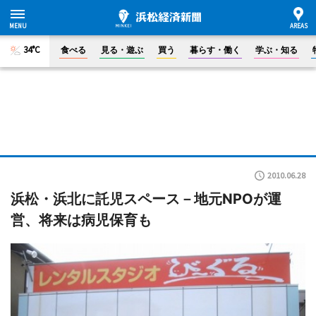
34°C
食べる
見る・遊ぶ
買う
暮らす・働く
学ぶ・知る
2010.06.28
浜松・浜北に託児スペース－地元NPOが運
営、将来は病児保育も