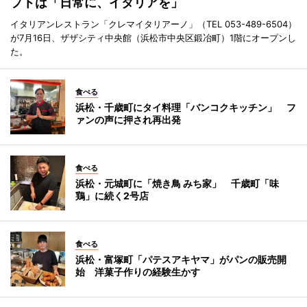
プトは「日常に、イタリアを」
イタリアンレストラン「クレマイタリアーノ」（TEL 053-489-6504）
が7月16日、ザザシティ中央館（浜松市中央区鍛冶町）1階にオープンし
た。
食べる
浜松・千歳町にタイ料理「バンコクキッチン」 フ
ァンの声に押され再出発
食べる
浜松・元城町に「焼き鳥 みち家」 千歳町「味
鶏」に続く2号店
食べる
浜松・富塚町「パテスアキヤマ」がパンの販売開
始 洋菓子作りの経験生かす