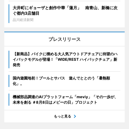
大井町にギョーザと創作中華「蓮月」 南青山、新橋に次
ぐ都内3店舗目
品川経済新聞
プレスリリース
【新商品】バイクに積める大人気アウトドアチェアに待望のハ
イバックモデルが登場！「WIDE/REST ハイバックチェア」新
発売
国内遊園地初！プールとサバス 遊んでととのう「暑熱順
化」。
機械部品調達のAIプラットフォーム「meviy」「その一歩が、
未来を創る ＃8月8日はメビーの日」プロジェクト
もっと見る