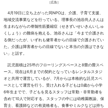
［広告］
4月19日に立ち上がった同NPOは、介護、子育て支援、
地域交流事業などを行っている。理事長の池谷尚人さんは
生まれながらの脊髄性筋萎縮症（せきずいせいきんいしゅ
くしょう）の難病を抱える。池谷さんは「今まで介護され
る側だったが、いずれも健常者からの目線で介護されてい
た。介護は障害者からの目線でないと本当の介護はできな
い」と話す。
託児面積は25坪のフローリングスペースと8畳の畳スペ
ース。現在は6月までの契約となっているレンタルスタジ
オと共用で運営しているが、7月からは本格的な託児スペ
ースとして運営を行う。受け入れる子どもは0歳から小学
6年生までで、子どもを見るスタッフは常勤・非常勤者を
含めて10人で対応する。スタッフの中には幼稚園教諭、保
育士、看護師などの有資格者も。食事やミルクなどは持ち