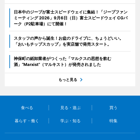
日本中のジープが富士スピードウェイに集結！「ジープファン
ミーティング 2026」9月6日（日）富士スピードウェイ CGパ
ーク（P2駐車場）にて開催！
スタッフの声から誕生！お盆のドライブに、ちょうどいい。
「おいもチップスカップ」を実店舗で発売スタート。
神保町の紙卸業者がつくった「マルクスの思想を飲む
酒」“Marxist”（マルキスト）が発売されました
もっと見る
食べる
見る・遊ぶ
買う
暮らす・働く
学ぶ・知る
特集