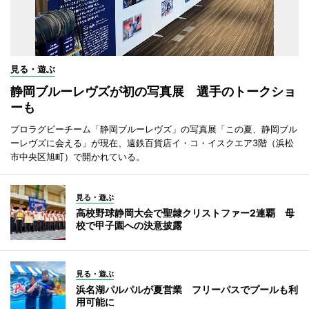
見る・遊ぶ
静岡ブルーレヴズが初の写真展 選手のトークショ
ーも
プロラグビーチーム「静岡ブルーレヴズ」の写真展「この夏、静岡ブル
ーレヴズに会える」が現在、遠鉄百貨店イ・コ・イスクエア3階（浜松
市中央区旭町）で開かれている。
見る・遊ぶ
高校野球静岡大会で聖隷クリストファー2連覇 母
校で甲子園への決意披露
見る・遊ぶ
浜名湖パルパルが夏営業 フリーパスでプールも利
用可能に