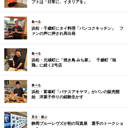
プトは「日常に、イタリアを」
食べる
浜松・千歳町にタイ料理「バンコクキッチン」 フ
ァンの声に押され再出発
食べる
浜松・元城町に「焼き鳥 みち家」 千歳町「味
鶏」に続く2号店
食べる
浜松・富塚町「パテスアキヤマ」がパンの販売開
始 洋菓子作りの経験生かす
見る・遊ぶ
静岡ブルーレヴズが初の写真展 選手のトークショ