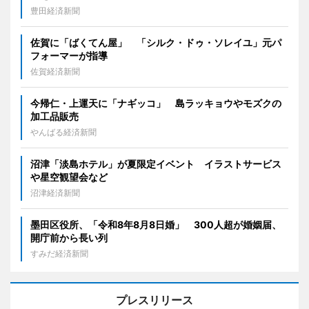
豊田経済新聞
佐賀に「ばくてん屋」 「シルク・ドゥ・ソレイユ」元パ
フォーマーが指導
佐賀経済新聞
今帰仁・上運天に「ナギッコ」 島ラッキョウやモズクの
加工品販売
やんばる経済新聞
沼津「淡島ホテル」が夏限定イベント イラストサービス
や星空観望会など
沼津経済新聞
墨田区役所、「令和8年8月8日婚」 300人超が婚姻届、
開庁前から長い列
すみだ経済新聞
プレスリリース