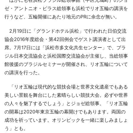
ほかにも在浜松ブラジル総領事館（中区元城町）のジョ
ゼ・アントニオ・ピラス総領事も浜松でリオ五輪の講演を
行うなど、五輪開催にあたり地元のPRに余念が無い。
2月19日に「グランドホテル浜松」で行われた日伯交流
協会2016年度総会・第42回例会でゲスト講演者として出
席。7月17日には「浜松市多文化共生センター」で、ブラ
ジル日本交流協会と浜松国際交流協会が主催し、当総領事
館後援のブラジルセミナーが開催され、リオ五輪について
の講演を行った。
「リオ五輪は現代的な競技会場と世界文化遺産でもある
美しい景観を舞台にした素晴らしい競技大会。必ずや世界
の人々を魅了するでしょう」とジョゼ総領事。「リオ五輪
の開幕は2020年東京五輪の幕開けでもあります。両国の
成功を祈っています。オリンピックを一緒に楽しみましょ
う」とも。