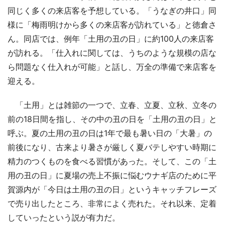
同じく多くの来店客を予想している。「うなぎの井口」同
様に「梅雨明けから多くの来店客が訪れている」と徳倉さ
ん。同店では、例年「土用の丑の日」に約100人の来店客
が訪れる。「仕入れに関しては、うちのような規模の店な
ら問題なく仕入れが可能」と話し、万全の準備で来店客を
迎える。
「土用」とは雑節の一つで、立春、立夏、立秋、立冬の
前の18日間を指し、その中の丑の日を「土用の丑の日」と
呼ぶ。夏の土用の丑の日は1年で最も暑い日の「大暑」の
前後になり、古来より暑さが厳しく夏バテしやすい時期に
精力のつくものを食べる習慣があった。そして、この「土
用の丑の日」に夏場の売上不振に悩むウナギ店のために平
賀源内が「今日は土用の丑の日」というキャッチフレーズ
で売り出したところ、非常によく売れた。それ以来、定着
していったという説が有力だ。