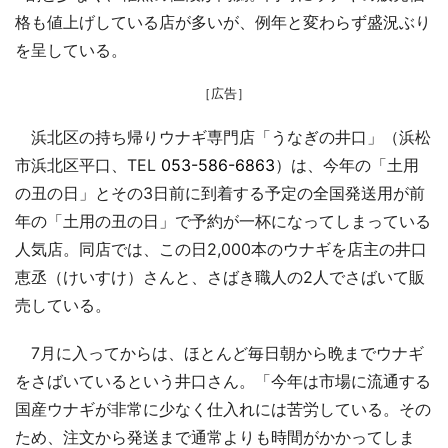
格も値上げしている店が多いが、例年と変わらず盛況ぶり
を呈している。
［広告］
浜北区の持ち帰りウナギ専門店「うなぎの井口」（浜松
市浜北区平口、TEL
053-586-6863
）は、今年の「土用
の丑の日」とその3日前に到着する予定の全国発送用が前
年の「土用の丑の日」で予約が一杯になってしまっている
人気店。同店では、この日2,000本のウナギを店主の井口
恵丞（けいすけ）さんと、さばき職人の2人でさばいて販
売している。
7月に入ってからは、ほとんど毎日朝から晩までウナギ
をさばいているという井口さん。「今年は市場に流通する
国産ウナギが非常に少なく仕入れには苦労している。その
ため、注文から発送まで通常よりも時間がかかってしま