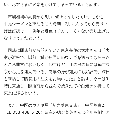
い、お客さまに迷惑をかけてしまっている」と話す。
市場相場の高騰から6月に値上げをした同店。しかし、
中元シーズンと重なるこの時期、7月に入ってから売り上
げは好調で、「例年と遜色（そんしょく）ない売り上げに
なりそう」だという。
同店に開店前から並んでいた東京在住の大木さんは「実
家が浜松で、以前、姉から同店のウナギを送ってもらった
ところ非常においしく、10年ほど土用の丑の日には毎年東
京から足を運んでいる。肉厚の身が知人にも好評で、昨日
も来店して贈答用の注文をお願いした」と話す。今日は9
時に来店し、開店前から並んで焼きたての白焼きを持って
東京に帰るという。
また、中区のウナギ屋「新角葵東支店」（中区葵東2、
TEL
053-438-5120
）店主の徳倉良英さんは今年も例年と