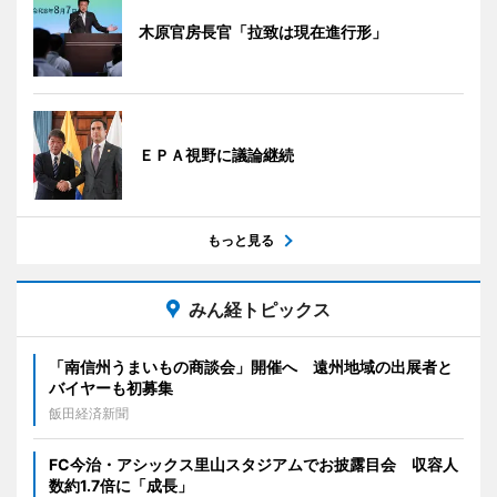
木原官房長官「拉致は現在進行形」
ＥＰＡ視野に議論継続
もっと見る
みん経トピックス
「南信州うまいもの商談会」開催へ 遠州地域の出展者と
バイヤーも初募集
飯田経済新聞
FC今治・アシックス里山スタジアムでお披露目会 収容人
数約1.7倍に「成長」