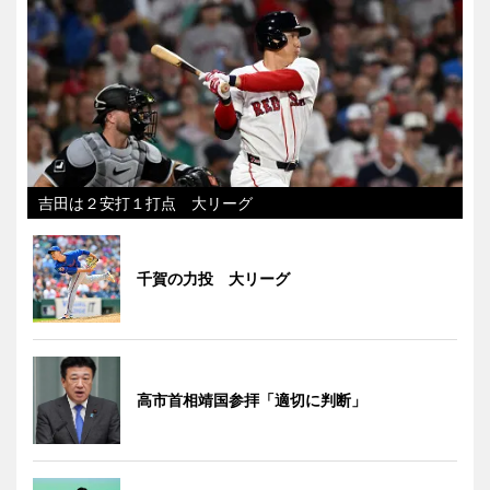
吉田は２安打１打点 大リーグ
千賀の力投 大リーグ
高市首相靖国参拝「適切に判断」