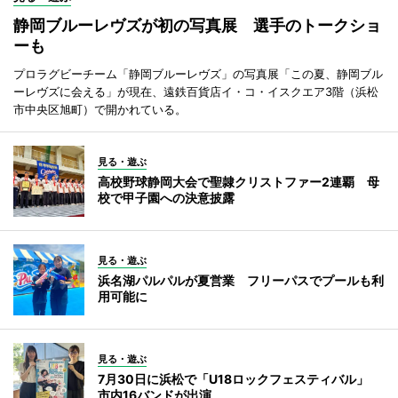
静岡ブルーレヴズが初の写真展 選手のトークショ
ーも
プロラグビーチーム「静岡ブルーレヴズ」の写真展「この夏、静岡ブル
ーレヴズに会える」が現在、遠鉄百貨店イ・コ・イスクエア3階（浜松
市中央区旭町）で開かれている。
見る・遊ぶ
高校野球静岡大会で聖隷クリストファー2連覇 母
校で甲子園への決意披露
見る・遊ぶ
浜名湖パルパルが夏営業 フリーパスでプールも利
用可能に
見る・遊ぶ
7月30日に浜松で「U18ロックフェスティバル」
市内16バンドが出演