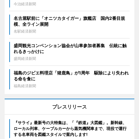
今治経済新聞
名古屋駅前に「オニツカタイガー」旗艦店 国内2番目規
模、全ライン展開
名駅経済新聞
盛岡観光コンベンション協会が山車参加者募集 伝統に触
れるきっかけに
盛岡経済新聞
福島のジビエ料理店「猪鹿鳥」が1周年 駆除により失われ
る命を食に
福島経済新聞
プレスリリース
『サライ』最新号の大特集は、「『鉄道』大図鑑」。新幹線、
ローカル列車、ケーブルカーから蒸気機関車まで、現役で運行
する名車両を図鑑スタイルで案内します!