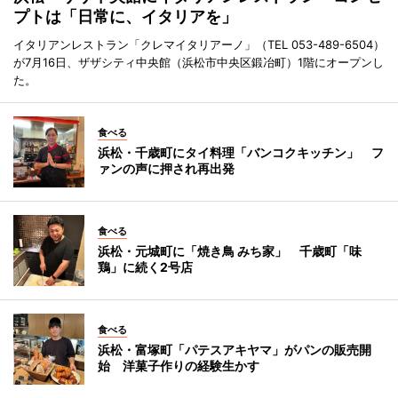
プトは「日常に、イタリアを」
イタリアンレストラン「クレマイタリアーノ」（TEL 053-489-6504）
が7月16日、ザザシティ中央館（浜松市中央区鍛冶町）1階にオープンし
た。
食べる
浜松・千歳町にタイ料理「バンコクキッチン」 フ
ァンの声に押され再出発
食べる
浜松・元城町に「焼き鳥 みち家」 千歳町「味
鶏」に続く2号店
食べる
浜松・富塚町「パテスアキヤマ」がパンの販売開
始 洋菓子作りの経験生かす