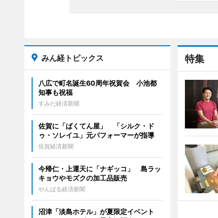
みん経トピックス
特集
八広で町名誕生60周年祝賀会 小池都
知事も祝福
すみだ経済新聞
佐賀に「ばくてん屋」 「シルク・ド
ゥ・ソレイユ」元パフォーマーが指導
佐賀経済新聞
今帰仁・上運天に「ナギッコ」 島ラッ
キョウやモズクの加工品販売
やんばる経済新聞
沼津「淡島ホテル」が夏限定イベント