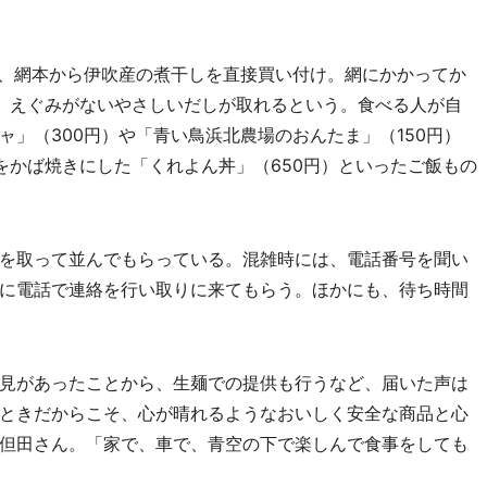
、網本から伊吹産の煮干しを直接買い付け。網にかかってか
、えぐみがないやさしいだしが取れるという。食べる人が自
」（300円）や「青い鳥浜北農場のおんたま」（150円）
をかば焼きにした「くれよん丼」（650円）といったご飯もの
を取って並んでもらっている。混雑時には、電話番号を聞い
に電話で連絡を行い取りに来てもらう。ほかにも、待ち時間
見があったことから、生麺での提供も行うなど、届いた声は
ときだからこそ、心が晴れるようなおいしく安全な商品と心
但田さん。「家で、車で、青空の下で楽しんで食事をしても