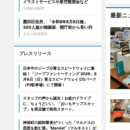
イラストサービスや星空観望会など
沼津経済新聞
最新ニ
墨田区役所、「令和8年8月8日婚」
300人超が婚姻届、開庁前から長い列
すみだ経済新聞
プレスリリース
日本中のジープが富士スピードウェイに集
結！「ジープファンミーティング 2026」9
月6日（日）富士スピードウェイ CGパーク
（P2駐車場）にて開催！
スタッフの声から誕生！お盆のドライブ
に、ちょうどいい。「おいもチップスカッ
プ」を実店舗で発売スタート。
神保町の紙卸業者がつくった「マルクスの
思想を飲む酒」“Marxist”（マルキスト）が