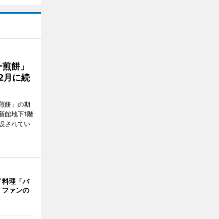
ー煎餅」
2月に続
煎餅」の期
新館地下1階
設されてい
イ料理「バ
 ファンの