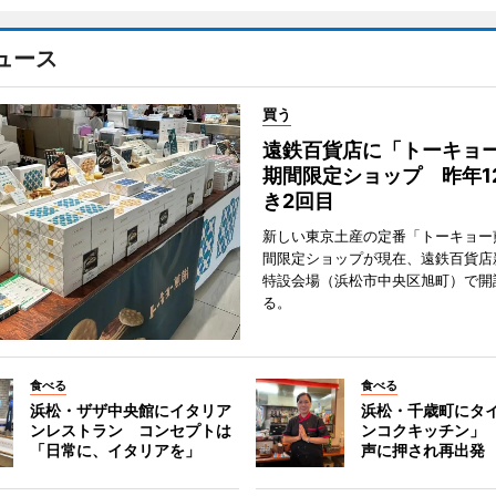
ュース
買う
遠鉄百貨店に「トーキョ
期間限定ショップ 昨年1
き2回目
新しい東京土産の定番「トーキョー
間限定ショップが現在、遠鉄百貨店
特設会場（浜松市中央区旭町）で開
る。
食べる
食べる
浜松・ザザ中央館にイタリア
浜松・千歳町にタ
ンレストラン コンセプトは
ンコクキッチン」
「日常に、イタリアを」
声に押され再出発