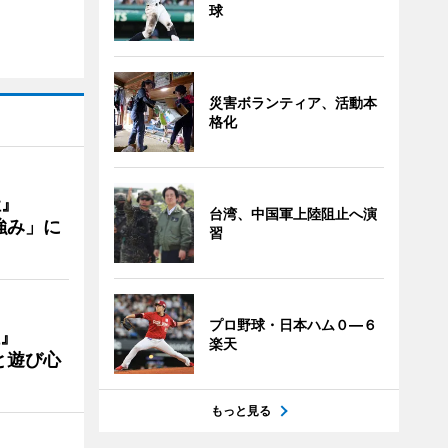
球
災害ボランティア、活動本
格化
社』
台湾、中国軍上陸阻止へ演
強み」に
習
プロ野球・日本ハム０―６
』
楽天
と遊び心
もっと見る