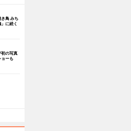
き鳥 みち
鶏」に続く
が初の写真
ショーも