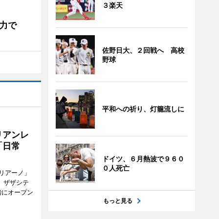
３楽天
力で
佐野日大、２回戦へ 高校
野球
平和への祈り、灯籠流しに
リアンレ
「日常
ドイツ、６月熱波で９６０
０人死亡
リアーノ」
6日、ザザシテ
階にオープン
もっと見る