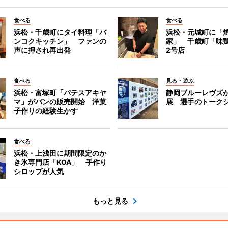
食べる
食べる
浜松・千歳町にタイ料理「バ
浜松・元城町に「焼
ンコクキッチン」 ファンの
家」 千歳町「味
声に押され再出発
2号店
食べる
見る・遊ぶ
浜松・富塚町「パテスアキヤ
静岡ブルーレヴズ
マ」がパンの販売開始 洋菓
展 選手のトーク
子作りの経験生かす
食べる
浜松・上浅田に期間限定のか
き氷専門店「KOA」 手作り
シロップが人気
もっと見る