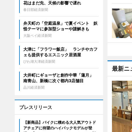
花はまだ先、天候の影響で遅れ
春日部経済新聞
弁天町の「空庭温泉」で夏イベント 妖
怪テーマに参加型ショーや謎解きも
大阪ベイ経済新聞
大津に「フラワー飯店」 ランチやカフ
ェも提供するエスニック居酒屋
びわ湖大津経済新聞
最新ニ
大井町にギョーザと創作中華「蓮月」
南青山、新橋に次ぐ都内3店舗目
品川経済新聞
プレスリリース
【新商品】バイクに積める大人気アウトド
アチェアに待望のハイバックモデルが登