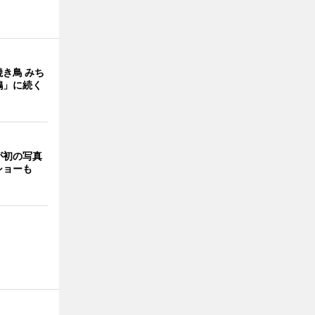
き鳥 みち
鶏」に続く
が初の写真
ショーも