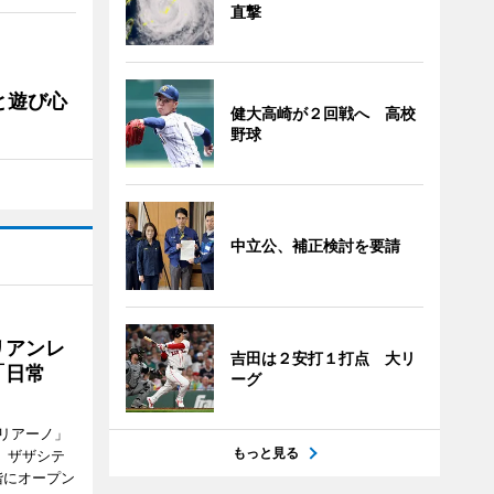
直撃
と遊び心
健大高崎が２回戦へ 高校
野球
中立公、補正検討を要請
リアンレ
吉田は２安打１打点 大リ
「日常
ーグ
リアーノ」
もっと見る
6日、ザザシテ
階にオープン