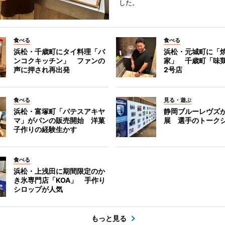
した。
食べる
食べる
浜松・千歳町にタイ料理「バ
浜松・元城町に「焼
ンコクキッチン」 ファンの
家」 千歳町「味
声に押され再出発
2号店
食べる
見る・遊ぶ
浜松・富塚町「パテスアキヤ
静岡ブルーレヴズ
マ」がパンの販売開始 洋菓
展 選手のトーク
子作りの経験生かす
食べる
浜松・上浅田に期間限定のか
き氷専門店「KOA」 手作り
シロップが人気
もっと見る