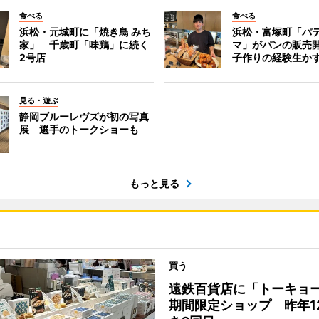
食べる
食べる
浜松・元城町に「焼き鳥 みち
浜松・富塚町「パ
家」 千歳町「味鶏」に続く
マ」がパンの販売
2号店
子作りの経験生か
見る・遊ぶ
静岡ブルーレヴズが初の写真
展 選手のトークショーも
もっと見る
買う
遠鉄百貨店に「トーキョ
期間限定ショップ 昨年1