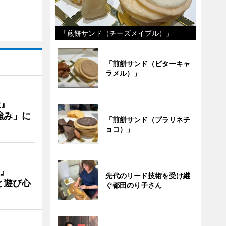
「煎餅サンド（チーズメイプル）」
「煎餅サンド（ビターキャ
ラメル）」
社』
強み」に
「煎餅サンド（プラリネチ
ョコ）」
』
先代のリード技術を受け継
と遊び心
ぐ都田のり子さん