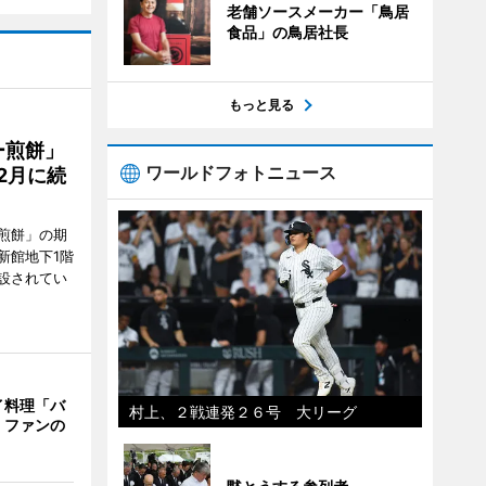
老舗ソースメーカー「鳥居
食品」の鳥居社長
もっと見る
ー煎餅」
ワールドフォトニュース
2月に続
煎餅」の期
新館地下1階
設されてい
イ料理「バ
村上、２戦連発２６号 大リーグ
 ファンの