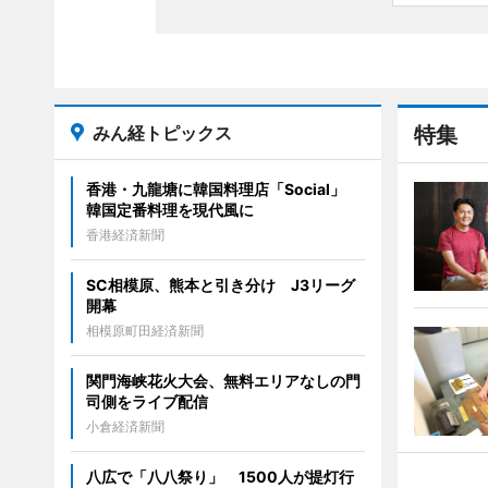
みん経トピックス
特集
香港・九龍塘に韓国料理店「Social」
韓国定番料理を現代風に
香港経済新聞
SC相模原、熊本と引き分け J3リーグ
開幕
相模原町田経済新聞
関門海峡花火大会、無料エリアなしの門
司側をライブ配信
小倉経済新聞
八広で「八八祭り」 1500人が提灯行