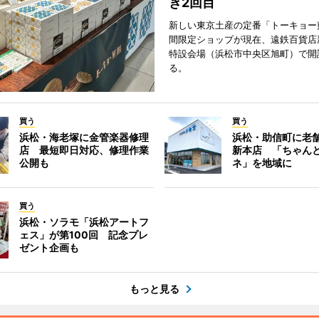
き2回目
新しい東京土産の定番「トーキョー
間限定ショップが現在、遠鉄百貨店
特設会場（浜松市中央区旭町）で開
る。
買う
買う
浜松・海老塚に金管楽器修理
浜松・助信町に老
店 最短即日対応、修理作業
新本店 「ちゃん
公開も
ネ」を地域に
買う
浜松・ソラモ「浜松アートフ
ェス」が第100回 記念プレ
ゼント企画も
もっと見る