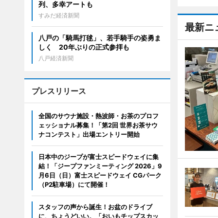
列、多幸アートも
すみだ経済新聞
最新ニ
八戸の「騎馬打毬」、若手騎手の姿勇ま
しく 20年ぶりの正式参拝も
八戸経済新聞
プレスリリース
全国のサウナ施設・熱波師・お茶のプロフ
ェッショナル募集！「第2回 世界お茶サウ
ナコンテスト」出場エントリー開始
日本中のジープが富士スピードウェイに集
結！「ジープファンミーティング 2026」9
月6日（日）富士スピードウェイ CGパーク
（P2駐車場）にて開催！
スタッフの声から誕生！お盆のドライブ
に、ちょうどいい。「おいもチップスカッ