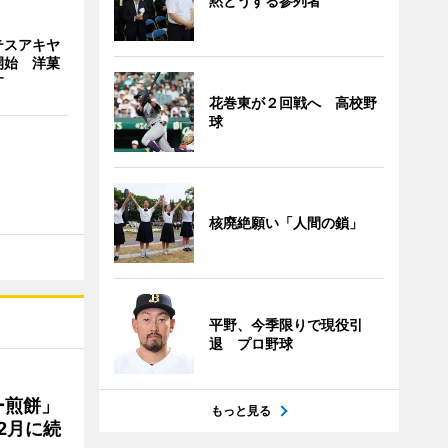
黙とうする参列者
テスアキヤ
開始 洋菓
す
花巻東が２回戦へ 高校野
球
核廃絶願い「人間の鎖」
平野、今季限りで現役引
退 プロ野球
ー煎餅」
もっと見る
2月に続