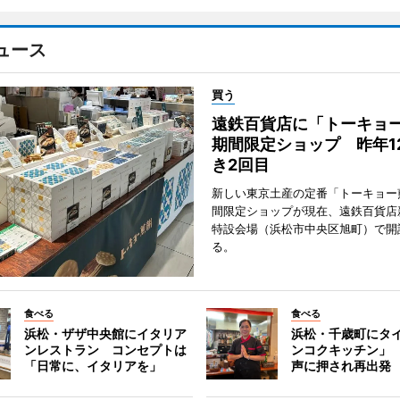
ュース
買う
遠鉄百貨店に「トーキョ
期間限定ショップ 昨年1
き2回目
新しい東京土産の定番「トーキョー
間限定ショップが現在、遠鉄百貨店
特設会場（浜松市中央区旭町）で開
る。
食べる
食べる
浜松・ザザ中央館にイタリア
浜松・千歳町にタ
ンレストラン コンセプトは
ンコクキッチン」
「日常に、イタリアを」
声に押され再出発