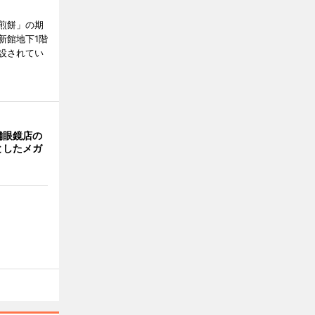
煎餅」の期
新館地下1階
設されてい
舗眼鏡店の
としたメガ