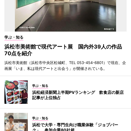
学ぶ・知る
浜松市美術館で現代アート展 国内外39人の作品
70点を紹介
浜松市美術館（浜松市中央区松城町、TEL 053-454-6801）で現在、企
画展「いま、私は現代アートと出会う」が開催されている。
学ぶ・知る
浜松経済新聞上半期PVランキング 飲食店の新店
記事が上位独占
学ぶ・知る
浜松で大学・専門生向け職業体験「ジョブパー
ク」 参加企業80社超