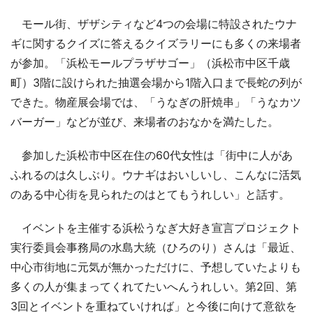
モール街、ザザシティなど4つの会場に特設されたウナ
ギに関するクイズに答えるクイズラリーにも多くの来場者
が参加。「浜松モールプラザサゴー」（浜松市中区千歳
町）3階に設けられた抽選会場から1階入口まで長蛇の列が
できた。物産展会場では、「うなぎの肝焼串」「うなカツ
バーガー」などが並び、来場者のおなかを満たした。
参加した浜松市中区在住の60代女性は「街中に人があ
ふれるのは久しぶり。ウナギはおいしいし、こんなに活気
のある中心街を見られたのはとてもうれしい」と話す。
イベントを主催する浜松うなぎ大好き宣言プロジェクト
実行委員会事務局の水島大統（ひろのり）さんは「最近、
中心市街地に元気が無かっただけに、予想していたよりも
多くの人が集まってくれてたいへんうれしい。第2回、第
3回とイベントを重ねていければ」と今後に向けて意欲を