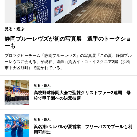
見る・遊ぶ
静岡ブルーレヴズが初の写真展 選手のトークショ
ーも
プロラグビーチーム「静岡ブルーレヴズ」の写真展「この夏、静岡ブル
ーレヴズに会える」が現在、遠鉄百貨店イ・コ・イスクエア3階（浜松
市中央区旭町）で開かれている。
見る・遊ぶ
高校野球静岡大会で聖隷クリストファー2連覇 母
校で甲子園への決意披露
見る・遊ぶ
浜名湖パルパルが夏営業 フリーパスでプールも利
用可能に