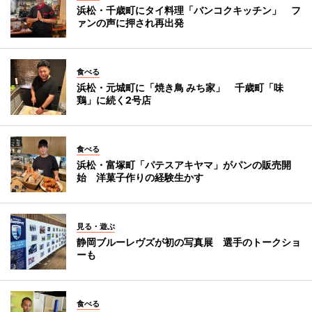
浜松・千歳町にタイ料理「バンコクキッチン」 フ
ァンの声に押され再出発
食べる
浜松・元城町に「焼き鳥 みち家」 千歳町「味
鶏」に続く2号店
食べる
浜松・富塚町「パテスアキヤマ」がパンの販売開
始 洋菓子作りの経験生かす
見る・遊ぶ
静岡ブルーレヴズが初の写真展 選手のトークショ
ーも
食べる