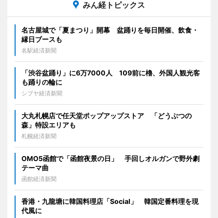
みん経トピックス
名古屋城で「夏まつり」開幕 盆踊りを毎日開催、飲食・
縁日ブースも
名駅経済新聞
「渋谷盆踊り」に6万7000人 109前に櫓、外国人観光客
も踊りの輪に
シブヤ経済新聞
大丸札幌店で任天堂ポップアップストア 「どうぶつの
森」特設エリアも
札幌経済新聞
OMO5函館で「函館夜景の日」 手回しオルガンで野外劇
テーマ曲
函館経済新聞
香港・九龍塘に韓国料理店「Social」 韓国定番料理を現
代風に