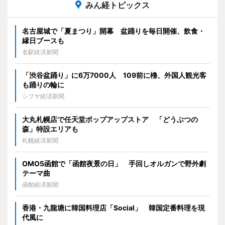
みん経トピックス
名古屋城で「夏まつり」開幕 盆踊りを毎日開催、飲食・
縁日ブースも
名駅経済新聞
「渋谷盆踊り」に6万7000人 109前に櫓、外国人観光客
も踊りの輪に
シブヤ経済新聞
大丸札幌店で任天堂ポップアップストア 「どうぶつの
森」特設エリアも
札幌経済新聞
OMO5函館で「函館夜景の日」 手回しオルガンで野外劇
テーマ曲
函館経済新聞
香港・九龍塘に韓国料理店「Social」 韓国定番料理を現
代風に