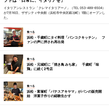
プトは「日常に、イタリアを」
イタリアンレストラン「クレマイタリアーノ」（TEL 053-489-6504）
が7月16日、ザザシティ中央館（浜松市中央区鍛冶町）1階にオープンし
た。
食べる
浜松・千歳町にタイ料理「バンコクキッチン」 フ
ァンの声に押され再出発
食べる
浜松・元城町に「焼き鳥 みち家」 千歳町「味
鶏」に続く2号店
食べる
浜松・富塚町「パテスアキヤマ」がパンの販売開
始 洋菓子作りの経験生かす