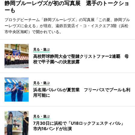
静岡ブルーレヴズが初の写真展 選手のトークショ
ーも
プロラグビーチーム「静岡ブルーレヴズ」の写真展「この夏、静岡ブル
ーレヴズに会える」が現在、遠鉄百貨店イ・コ・イスクエア3階（浜松
市中央区旭町）で開かれている。
見る・遊ぶ
高校野球静岡大会で聖隷クリストファー2連覇 母
校で甲子園への決意披露
見る・遊ぶ
浜名湖パルパルが夏営業 フリーパスでプールも利
用可能に
見る・遊ぶ
7月30日に浜松で「U18ロックフェスティバル」
市内16バンドが出演