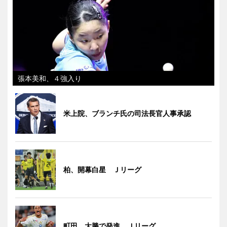
張本美和、４強入り
米上院、ブランチ氏の司法長官人事承認
柏、開幕白星 Ｊリーグ
町田、大勝で発進 Ｊリーグ