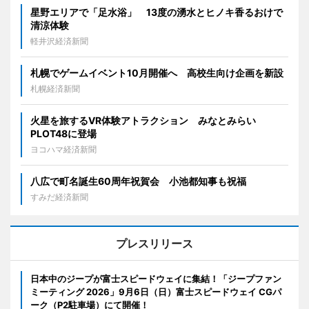
星野エリアで「足水浴」 13度の湧水とヒノキ香るおけで
清涼体験
軽井沢経済新聞
札幌でゲームイベント10月開催へ 高校生向け企画を新設
札幌経済新聞
火星を旅するVR体験アトラクション みなとみらい
PLOT48に登場
ヨコハマ経済新聞
八広で町名誕生60周年祝賀会 小池都知事も祝福
すみだ経済新聞
プレスリリース
日本中のジープが富士スピードウェイに集結！「ジープファン
ミーティング 2026」9月6日（日）富士スピードウェイ CGパ
ーク（P2駐車場）にて開催！