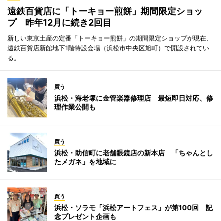
遠鉄百貨店に「トーキョー煎餅」期間限定ショッ
プ 昨年12月に続き2回目
新しい東京土産の定番「トーキョー煎餅」の期間限定ショップが現在、
遠鉄百貨店新館地下1階特設会場（浜松市中央区旭町）で開設されてい
る。
買う
浜松・海老塚に金管楽器修理店 最短即日対応、修
理作業公開も
買う
浜松・助信町に老舗眼鏡店の新本店 「ちゃんとし
たメガネ」を地域に
買う
浜松・ソラモ「浜松アートフェス」が第100回 記
念プレゼント企画も