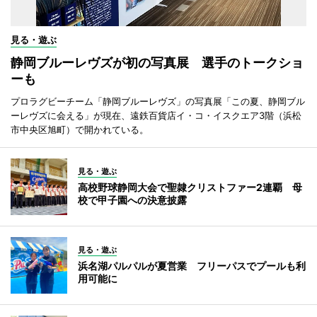
見る・遊ぶ
静岡ブルーレヴズが初の写真展 選手のトークショ
ーも
プロラグビーチーム「静岡ブルーレヴズ」の写真展「この夏、静岡ブル
ーレヴズに会える」が現在、遠鉄百貨店イ・コ・イスクエア3階（浜松
市中央区旭町）で開かれている。
見る・遊ぶ
高校野球静岡大会で聖隷クリストファー2連覇 母
校で甲子園への決意披露
見る・遊ぶ
浜名湖パルパルが夏営業 フリーパスでプールも利
用可能に