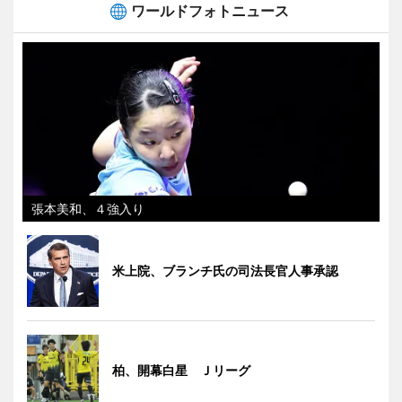
ワールドフォトニュース
張本美和、４強入り
米上院、ブランチ氏の司法長官人事承認
柏、開幕白星 Ｊリーグ