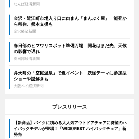
なんば経済新聞
金沢・近江町市場入り口に肉まん「まんぷく屋」 能登か
ら移住、熊本支援も
金沢経済新聞
春日部のヒマワリスポット準備万端 開花はまだ先、天候
の影響で遅れ
春日部経済新聞
弁天町の「空庭温泉」で夏イベント 妖怪テーマに参加型
ショーや謎解きも
大阪ベイ経済新聞
プレスリリース
【新商品】バイクに積める大人気アウトドアチェアに待望のハ
イバックモデルが登場！「WIDE/REST ハイバックチェア」新
発売