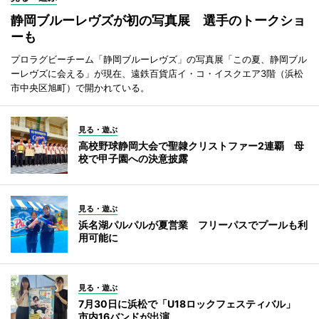
静岡ブルーレヴズが初の写真展 選手のトークショ
ーも
プロラグビーチーム「静岡ブルーレヴズ」の写真展「この夏、静岡ブル
ーレヴズに会える」が現在、遠鉄百貨店イ・コ・イスクエア3階（浜松
市中央区旭町）で開かれている。
見る・遊ぶ
高校野球静岡大会で聖隷クリストファー2連覇 母
校で甲子園への決意披露
見る・遊ぶ
浜名湖パルパルが夏営業 フリーパスでプールも利
用可能に
見る・遊ぶ
7月30日に浜松で「U18ロックフェスティバル」
市内16バンドが出演