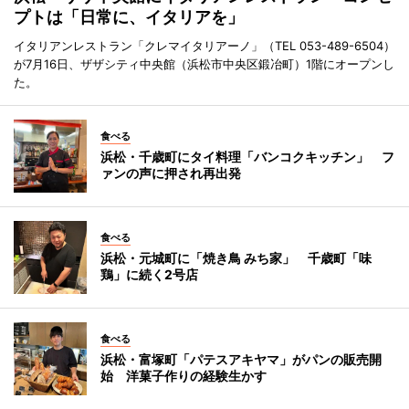
プトは「日常に、イタリアを」
イタリアンレストラン「クレマイタリアーノ」（TEL 053-489-6504）
が7月16日、ザザシティ中央館（浜松市中央区鍛冶町）1階にオープンし
た。
食べる
浜松・千歳町にタイ料理「バンコクキッチン」 フ
ァンの声に押され再出発
食べる
浜松・元城町に「焼き鳥 みち家」 千歳町「味
鶏」に続く2号店
食べる
浜松・富塚町「パテスアキヤマ」がパンの販売開
始 洋菓子作りの経験生かす