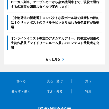
ローカル列車、ケーブルカーから蒸気機関車まで、現役で運行
する名車両を図鑑スタイルで案内します!
【小物発送の新定番】コンパクトな段ボール箱で緩衝材の節約
に！クリックポストのラベルをピッタリ貼れる梱包資材が新登
場
オンラインイラスト教室のアタムアカデミー、同教室が開催の
生徒作品展「マイドリームルーム展」のコンテスト受賞者を公
開
もっと見る
食べる
見る・遊ぶ
買う
暮らす・働く
学ぶ・知る
特集