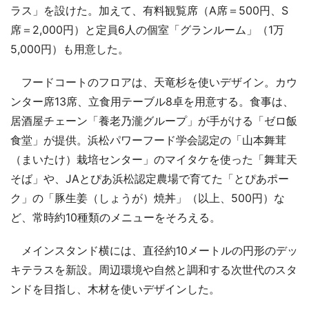
ラス」を設けた。加えて、有料観覧席（A席＝500円、S
席＝2,000円）と定員6人の個室「グランルーム」（1万
5,000円）も用意した。
フードコートのフロアは、天竜杉を使いデザイン。カウ
ンター席13席、立食用テーブル8卓を用意する。食事は、
居酒屋チェーン「養老乃瀧グループ」が手がける「ゼロ飯
食堂」が提供。浜松パワーフード学会認定の「山本舞茸
（まいたけ）栽培センター」のマイタケを使った「舞茸天
そば」や、JAとぴあ浜松認定農場で育てた「とぴあポー
ク」の「豚生姜（しょうが）焼丼」（以上、500円）な
ど、常時約10種類のメニューをそろえる。
メインスタンド横には、直径約10メートルの円形のデッ
キテラスを新設。周辺環境や自然と調和する次世代のスタ
ンドを目指し、木材を使いデザインした。