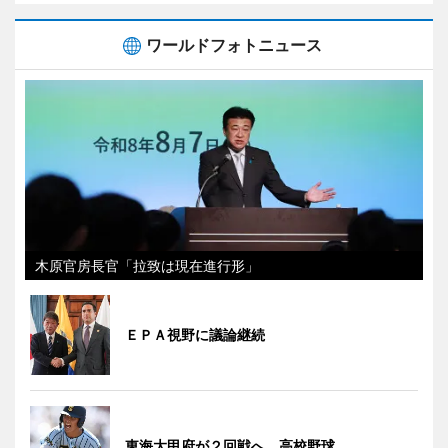
ワールドフォトニュース
木原官房長官「拉致は現在進行形」
ＥＰＡ視野に議論継続
東海大甲府が２回戦へ 高校野球