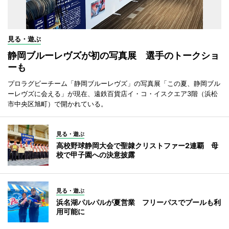
見る・遊ぶ
静岡ブルーレヴズが初の写真展 選手のトークショ
ーも
プロラグビーチーム「静岡ブルーレヴズ」の写真展「この夏、静岡ブル
ーレヴズに会える」が現在、遠鉄百貨店イ・コ・イスクエア3階（浜松
市中央区旭町）で開かれている。
見る・遊ぶ
高校野球静岡大会で聖隷クリストファー2連覇 母
校で甲子園への決意披露
見る・遊ぶ
浜名湖パルパルが夏営業 フリーパスでプールも利
用可能に