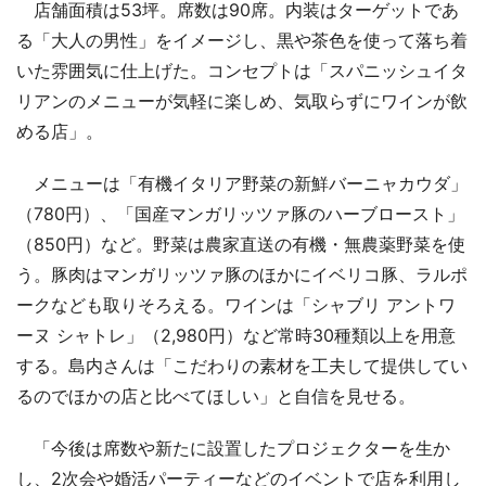
店舗面積は53坪。席数は90席。内装はターゲットであ
る「大人の男性」をイメージし、黒や茶色を使って落ち着
いた雰囲気に仕上げた。コンセプトは「スパニッシュイタ
リアンのメニューが気軽に楽しめ、気取らずにワインが飲
める店」。
メニューは「有機イタリア野菜の新鮮バーニャカウダ」
（780円）、「国産マンガリッツァ豚のハーブロースト」
（850円）など。野菜は農家直送の有機・無農薬野菜を使
う。豚肉はマンガリッツァ豚のほかにイベリコ豚、ラルポ
ークなども取りそろえる。ワインは「シャブリ アントワ
ーヌ シャトレ」（2,980円）など常時30種類以上を用意
する。島内さんは「こだわりの素材を工夫して提供してい
るのでほかの店と比べてほしい」と自信を見せる。
「今後は席数や新たに設置したプロジェクターを生か
し、2次会や婚活パーティーなどのイベントで店を利用し