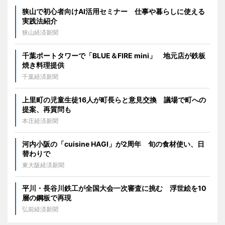
狭山で初心者向けAI活用セミナー 仕事や暮らしに使える
実践法紹介
狭山経済新聞
千葉ポートタワーで「BLUE＆FIRE mini」 地元店が鉄板
焼き料理提供
千葉経済新聞
上里町の児童生徒16人が町長らと意見交換 議場で町への
提案、再質問も
本庄経済新聞
河内小阪の「cuisine HAGI」が2周年 旬の食材使い、日
替わりで
東大阪経済新聞
平川・長谷川鉄工が全国大会一次審査に挑む 浮世絵を10
層の鋼板で再現
弘前経済新聞