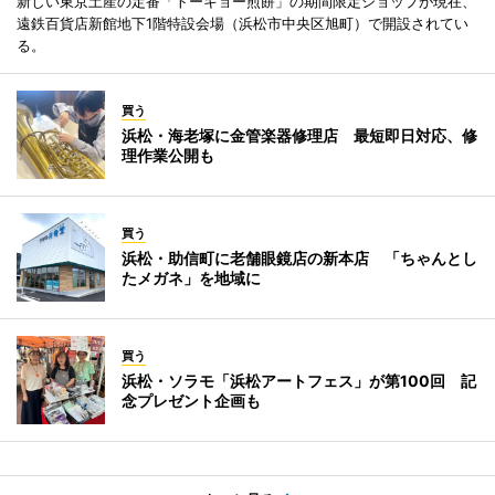
新しい東京土産の定番「トーキョー煎餅」の期間限定ショップが現在、
遠鉄百貨店新館地下1階特設会場（浜松市中央区旭町）で開設されてい
る。
買う
浜松・海老塚に金管楽器修理店 最短即日対応、修
理作業公開も
買う
浜松・助信町に老舗眼鏡店の新本店 「ちゃんとし
たメガネ」を地域に
買う
浜松・ソラモ「浜松アートフェス」が第100回 記
念プレゼント企画も