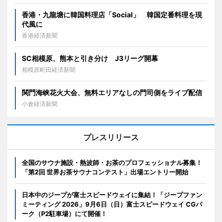
香港・九龍塘に韓国料理店「Social」 韓国定番料理を現
代風に
香港経済新聞
SC相模原、熊本と引き分け J3リーグ開幕
相模原町田経済新聞
関門海峡花火大会、無料エリアなしの門司側をライブ配信
小倉経済新聞
プレスリリース
全国のサウナ施設・熱波師・お茶のプロフェッショナル募集！
「第2回 世界お茶サウナコンテスト」出場エントリー開始
日本中のジープが富士スピードウェイに集結！「ジープファン
ミーティング 2026」9月6日（日）富士スピードウェイ CGパ
ーク（P2駐車場）にて開催！