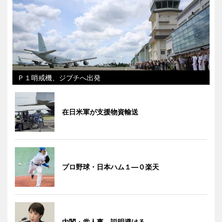
Ｐ１哨戒機、ジブチへ出発
在日米軍が支援物資輸送
プロ野球・日本ハム１―０楽天
内閣・党人事、説明避ける