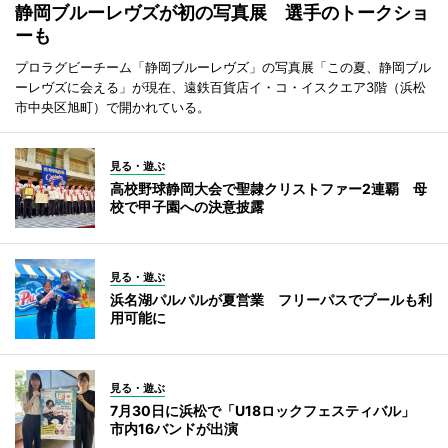
静岡ブルーレヴズが初の写真展 選手のトークショ
ーも
プロラグビーチーム「静岡ブルーレヴズ」の写真展「この夏、静岡ブル
ーレヴズに会える」が現在、遠鉄百貨店イ・コ・イスクエア3階（浜松
市中央区旭町）で開かれている。
見る・遊ぶ
高校野球静岡大会で聖隷クリストファー2連覇 母
校で甲子園への決意披露
見る・遊ぶ
浜名湖パルパルが夏営業 フリーパスでプールも利
用可能に
見る・遊ぶ
7月30日に浜松で「U18ロックフェスティバル」
市内16バンドが出演