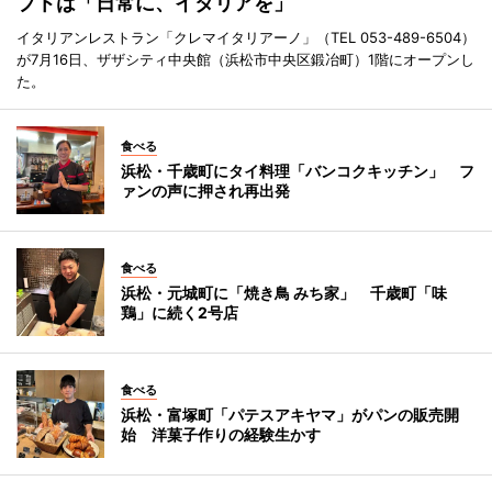
プトは「日常に、イタリアを」
イタリアンレストラン「クレマイタリアーノ」（TEL 053-489-6504）
が7月16日、ザザシティ中央館（浜松市中央区鍛冶町）1階にオープンし
た。
食べる
浜松・千歳町にタイ料理「バンコクキッチン」 フ
ァンの声に押され再出発
食べる
浜松・元城町に「焼き鳥 みち家」 千歳町「味
鶏」に続く2号店
食べる
浜松・富塚町「パテスアキヤマ」がパンの販売開
始 洋菓子作りの経験生かす