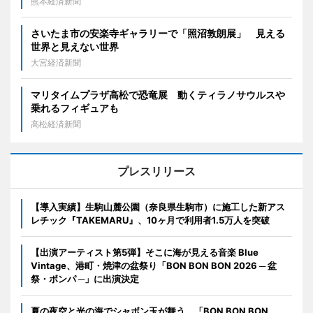
熊本経済新聞
さいたま市の安楽寺ギャラリーで「照沼敦朗展」 見える
世界と見えない世界
大宮経済新聞
マリタイムプラザ高松で恐竜展 動くティラノサウルスや
乗れるフィギュアも
高松経済新聞
プレスリリース
【導入実績】生駒山麓公園（奈良県生駒市）に施工した新アス
レチック『TAKEMARU』、10ヶ月で利用者1.5万人を突破
【出演アーティスト第5弾】そこに海が見える音楽 Blue
Vintage、港町・焼津の盆祭り「BON BON BON 2026 ─ 盆
祭・ボンパ ─」に出演決定
夏の夜空と光の海でシャボン玉が舞う。「BON BON BON