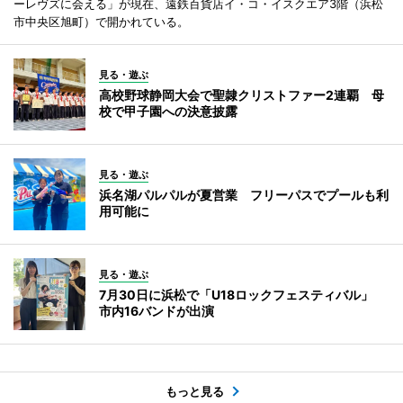
ーレヴズに会える」が現在、遠鉄百貨店イ・コ・イスクエア3階（浜松
市中央区旭町）で開かれている。
見る・遊ぶ
高校野球静岡大会で聖隷クリストファー2連覇 母
校で甲子園への決意披露
見る・遊ぶ
浜名湖パルパルが夏営業 フリーパスでプールも利
用可能に
見る・遊ぶ
7月30日に浜松で「U18ロックフェスティバル」
市内16バンドが出演
もっと見る