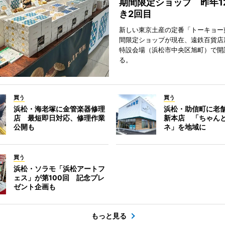
期間限定ショップ 昨年1
き2回目
新しい東京土産の定番「トーキョー
間限定ショップが現在、遠鉄百貨店
特設会場（浜松市中央区旭町）で開
る。
買う
買う
浜松・海老塚に金管楽器修理
浜松・助信町に老
店 最短即日対応、修理作業
新本店 「ちゃん
公開も
ネ」を地域に
買う
浜松・ソラモ「浜松アートフ
ェス」が第100回 記念プレ
ゼント企画も
もっと見る