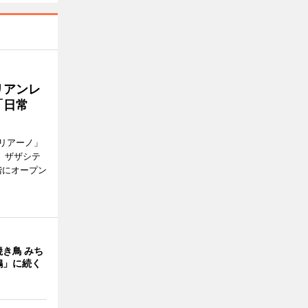
リアンレ
「日常
リアーノ」
6日、ザザシテ
階にオープン
き鳥 みち
鶏」に続く