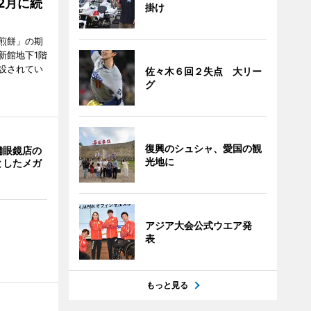
2月に続
掛け
煎餅」の期
新館地下1階
設されてい
佐々木６回２失点 大リー
グ
復興のシュシャ、愛国の観
舗眼鏡店の
光地に
としたメガ
アジア大会公式ウエア発
表
もっと見る