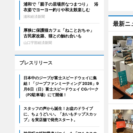
浦和で「親子の居場所なつまつり」 浴
衣姿でヨーヨー釣りや和太鼓楽しむ
浦和経済新聞
最新ニ
厚狭に保護猫カフェ「ねことおちゃ」
古民家改築、猫との触れ合いも
山口宇部経済新聞
プレスリリース
日本中のジープが富士スピードウェイに集
結！「ジープファンミーティング 2026」9
月6日（日）富士スピードウェイ CGパーク
（P2駐車場）にて開催！
スタッフの声から誕生！お盆のドライブ
に、ちょうどいい。「おいもチップスカッ
プ」を実店舗で発売スタート。