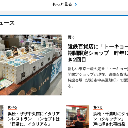
もっと見る
ュース
買う
遠鉄百貨店に「トーキョ
期間限定ショップ 昨年1
き2回目
新しい東京土産の定番「トーキョー
間限定ショップが現在、遠鉄百貨店
特設会場（浜松市中央区旭町）で開
る。
食べる
食べる
浜松・ザザ中央館にイタリア
浜松・千歳町にタ
ンレストラン コンセプトは
ンコクキッチン」
「日常に、イタリアを」
声に押され再出発