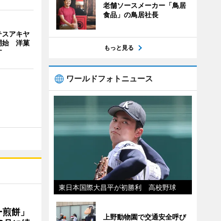
老舗ソースメーカー「鳥居
食品」の鳥居社長
テスアキヤ
開始 洋菓
もっと見る
す
ワールドフォトニュース
東日本国際大昌平が初勝利 高校野球
ー煎餅」
上野動物園で交通安全呼び