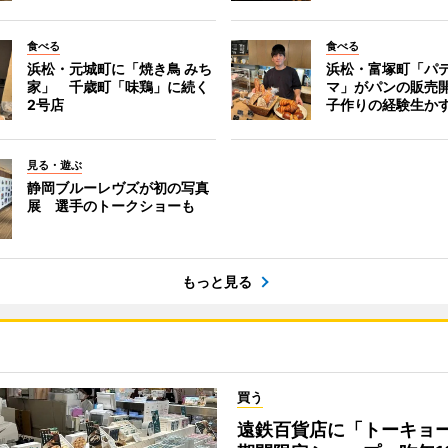
食べる
食べる
浜松・元城町に「焼き鳥 みち
浜松・富塚町「パ
家」 千歳町「味鶏」に続く
マ」がパンの販売
2号店
子作りの経験生か
見る・遊ぶ
静岡ブルーレヴズが初の写真
展 選手のトークショーも
もっと見る
買う
遠鉄百貨店に「トーキョ