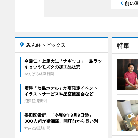
前の
みん経トピックス
特集
今帰仁・上運天に「ナギッコ」 島ラッ
キョウやモズクの加工品販売
やんばる経済新聞
沼津「淡島ホテル」が夏限定イベント
イラストサービスや星空観望会など
沼津経済新聞
墨田区役所、「令和8年8月8日婚」
300人超が婚姻届、開庁前から長い列
すみだ経済新聞