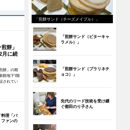
「煎餅サンド（チーズメイプル）」
「煎餅サンド（ビターキャ
ラメル）」
ー煎餅」
2月に続
「煎餅サンド（プラリネチ
煎餅」の期
ョコ）」
新館地下1階
設されてい
先代のリード技術を受け継
ぐ都田のり子さん
イ料理「バ
 ファンの