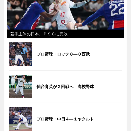
若手主体の日本、ＰＳＧに完敗
プロ野球・ロッテ８―０西武
仙台育英が２回戦へ 高校野球
プロ野球・中日４―１ヤクルト