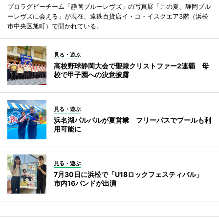
プロラグビーチーム「静岡ブルーレヴズ」の写真展「この夏、静岡ブル
ーレヴズに会える」が現在、遠鉄百貨店イ・コ・イスクエア3階（浜松
市中央区旭町）で開かれている。
見る・遊ぶ
高校野球静岡大会で聖隷クリストファー2連覇 母
校で甲子園への決意披露
見る・遊ぶ
浜名湖パルパルが夏営業 フリーパスでプールも利
用可能に
見る・遊ぶ
7月30日に浜松で「U18ロックフェスティバル」
市内16バンドが出演