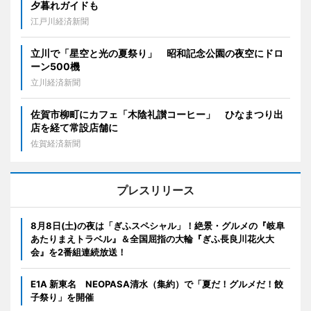
夕暮れガイドも
江戸川経済新聞
立川で「星空と光の夏祭り」 昭和記念公園の夜空にドロ
ーン500機
立川経済新聞
佐賀市柳町にカフェ「木陰礼讃コーヒー」 ひなまつり出
店を経て常設店舗に
佐賀経済新聞
プレスリリース
8月8日(土)の夜は「ぎふスペシャル」！絶景・グルメの『岐阜
あたりまえトラベル』＆全国屈指の大輪『ぎふ長良川花火大
会』を2番組連続放送！
E1A 新東名 NEOPASA清水（集約）で「夏だ！グルメだ！餃
子祭り」を開催