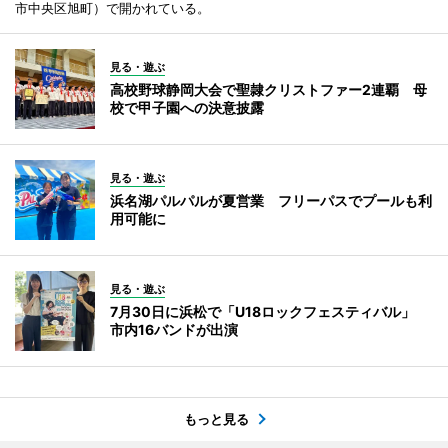
市中央区旭町）で開かれている。
見る・遊ぶ
高校野球静岡大会で聖隷クリストファー2連覇 母
校で甲子園への決意披露
見る・遊ぶ
浜名湖パルパルが夏営業 フリーパスでプールも利
用可能に
見る・遊ぶ
7月30日に浜松で「U18ロックフェスティバル」
市内16バンドが出演
もっと見る