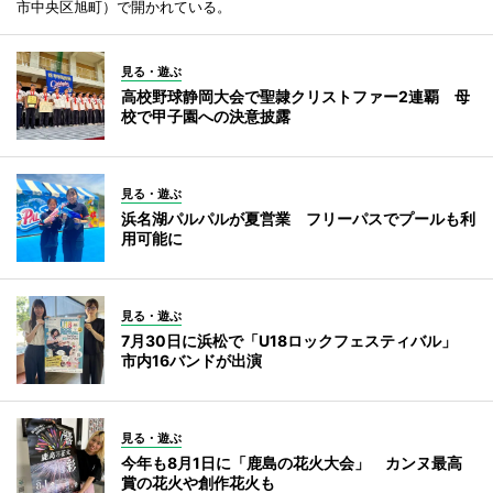
市中央区旭町）で開かれている。
見る・遊ぶ
高校野球静岡大会で聖隷クリストファー2連覇 母
校で甲子園への決意披露
見る・遊ぶ
浜名湖パルパルが夏営業 フリーパスでプールも利
用可能に
見る・遊ぶ
7月30日に浜松で「U18ロックフェスティバル」
市内16バンドが出演
見る・遊ぶ
今年も8月1日に「鹿島の花火大会」 カンヌ最高
賞の花火や創作花火も