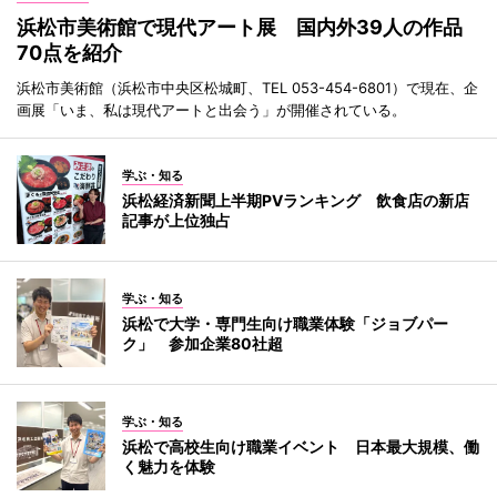
浜松市美術館で現代アート展 国内外39人の作品
70点を紹介
浜松市美術館（浜松市中央区松城町、TEL 053-454-6801）で現在、企
画展「いま、私は現代アートと出会う」が開催されている。
学ぶ・知る
浜松経済新聞上半期PVランキング 飲食店の新店
記事が上位独占
学ぶ・知る
浜松で大学・専門生向け職業体験「ジョブパー
ク」 参加企業80社超
学ぶ・知る
浜松で高校生向け職業イベント 日本最大規模、働
く魅力を体験