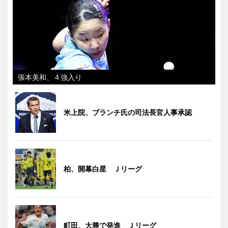
張本美和、４強入り
米上院、ブランチ氏の司法長官人事承認
柏、開幕白星 Ｊリーグ
町田、大勝で発進 Ｊリーグ