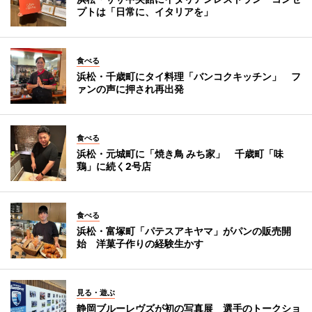
プトは「日常に、イタリアを」
食べる
浜松・千歳町にタイ料理「バンコクキッチン」 フ
ァンの声に押され再出発
食べる
浜松・元城町に「焼き鳥 みち家」 千歳町「味
鶏」に続く2号店
食べる
浜松・富塚町「パテスアキヤマ」がパンの販売開
始 洋菓子作りの経験生かす
見る・遊ぶ
静岡ブルーレヴズが初の写真展 選手のトークショ