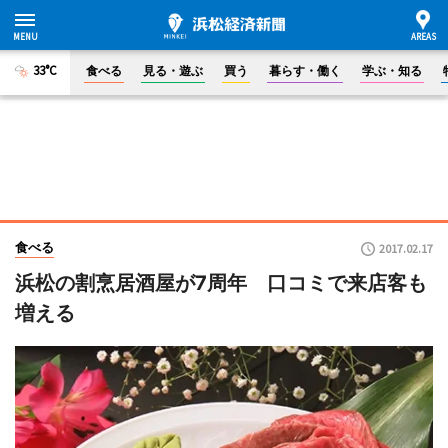
33°C
食べる
見る・遊ぶ
買う
暮らす・働く
学ぶ・知る
食べる
2017.02.17
浜松の割烹居酒屋が7周年 口コミで来店客も
増える