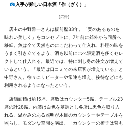
入手が難しい日本酒「作（ざく）」
［広告］
店主の中野雅一さんは板前歴33年。「実のあるものを
味わい美しく」をコンセプトに、7年前に郊外から同所へ
移転。魚は全て天然ものにこだわって仕入れ、料理の味を
うまく引き立てるよう、酒も以前に比べ限定酒を多くセレ
クトして仕入れる。最近では、特に刺し身の注文が増えて
いるという。「最近は口コミでの来店客が増えている」と
中野さん。徐々にリピーターや常連も増え、接待などにも
利用されるようになったという。
店舗面積は約15坪。席数はカウンター5席、テーブル23
席の計28席。内装は白色を基調とし各所に黒色を取り入
れる。温かみのある照明が木目のカウンターやテーブルを
照らし、モダンな空間を演出。「カウンターの椅子は背も