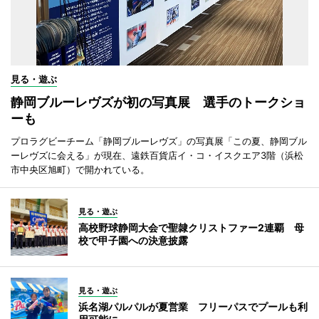
見る・遊ぶ
静岡ブルーレヴズが初の写真展 選手のトークショ
ーも
プロラグビーチーム「静岡ブルーレヴズ」の写真展「この夏、静岡ブル
ーレヴズに会える」が現在、遠鉄百貨店イ・コ・イスクエア3階（浜松
市中央区旭町）で開かれている。
見る・遊ぶ
高校野球静岡大会で聖隷クリストファー2連覇 母
校で甲子園への決意披露
見る・遊ぶ
浜名湖パルパルが夏営業 フリーパスでプールも利