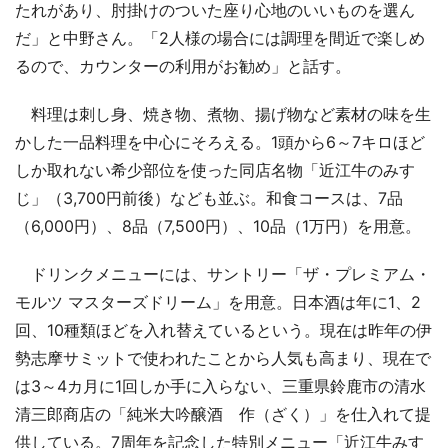
たれがあり、肘掛けのついた座り心地のいいものを選ん
だ」と中野さん。「2人様の場合には調理を間近で楽しめ
るので、カウンターの利用がお勧め」と話す。
料理は刺し身、焼き物、煮物、揚げ物など素材の味を生
かした一品料理を中心にそろえる。1頭から6～7キロほど
しか取れない希少部位を使った同店名物「近江牛のみす
じ」（3,700円前後）なども並ぶ。和食コースは、7品
（6,000円）、8品（7,500円）、10品（1万円）を用意。
ドリンクメニューには、サントリー「ザ・プレミアム・
モルツ マスターズドリーム」を用意。日本酒は年に1、2
回、10種類ほどを入れ替えているという。現在は昨年の伊
勢志摩サミットで使われたことから人気も高まり、現在で
は3～4カ月に1回しか手に入らない、三重県鈴鹿市の清水
清三郎商店の「純米大吟醸酒 作（ざく）」を仕入れて提
供している。7周年を記念した特別メニュー「近江牛みす