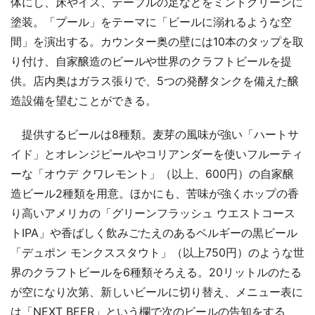
体にし、床やイス、テーブルの足などをミントグリーンに
塗装。「プール」をテーマに「ビールに溺れるような空
間」を演出する。カウンター奥の壁には10本のタップを取
り付け、自家醸造のビールや世界のクラフトビールを提
供。店内奥はガラス張りで、5つの発酵タンクを備えた醸
造設備を望むことができる。
提供するビールは8種類。麦芽の風味が強い「ハートサ
イド」とオレンジピールやコリアンダーを使いフルーティ
ーな「オウデ クワレモント」（以上、600円）の自家醸
造ビール2種類を用意。ほかにも、苦味が強くホップの香
り高いアメリカの「グリーンフラッシュ ウエストコース
トIPA」や香ばしく飲みごたえのあるベルギーの黒ビール
「デュポン モンクススタウト」（以上750円）のような世
界のクラフトビールを6種類そろえる。20リットルのたる
が空になり次第、新しいビールに切り替え、メニュー表に
は「NEXT BEER」という欄で次のビールの告知をする