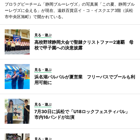
プロラグビーチーム「静岡ブルーレヴズ」の写真展「この夏、静岡ブル
ーレヴズに会える」が現在、遠鉄百貨店イ・コ・イスクエア3階（浜松
市中央区旭町）で開かれている。
見る・遊ぶ
高校野球静岡大会で聖隷クリストファー2連覇 母
校で甲子園への決意披露
見る・遊ぶ
浜名湖パルパルが夏営業 フリーパスでプールも利
用可能に
見る・遊ぶ
7月30日に浜松で「U18ロックフェスティバル」
市内16バンドが出演
見る・遊ぶ