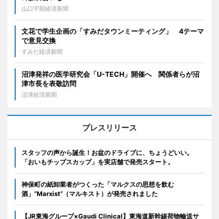
山口宇部経済新聞
文花で学生企画の「すみだタウンミーティング」 4テーマ
で意見交換
すみだ経済新聞
沼津発祥の医学研究会「U-TECH」開催へ 関係者らが沼
津市長を表敬訪問
沼津経済新聞
プレスリリース
スタッフの声から誕生！お盆のドライブに、ちょうどいい。
「おいもチップスカップ」を実店舗で発売スタート。
神保町の紙卸業者がつくった「マルクスの思想を飲む
酒」“Marxist”（マルキスト）が発売されました
【JR東海グループ×Gaudi Clinical】東海道新幹線荷物輸送サ