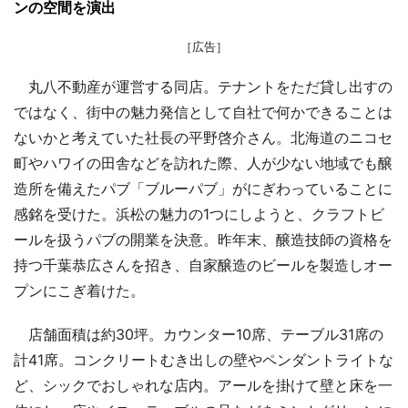
ンの空間を演出
［広告］
丸八不動産が運営する同店。テナントをただ貸し出すの
ではなく、街中の魅力発信として自社で何かできることは
ないかと考えていた社長の平野啓介さん。北海道のニコセ
町やハワイの田舎などを訪れた際、人が少ない地域でも醸
造所を備えたパブ「ブルーパブ」がにぎわっていることに
感銘を受けた。浜松の魅力の1つにしようと、クラフトビ
ールを扱うパブの開業を決意。昨年末、醸造技師の資格を
持つ千葉恭広さんを招き、自家醸造のビールを製造しオー
プンにこぎ着けた。
店舗面積は約30坪。カウンター10席、テーブル31席の
計41席。コンクリートむき出しの壁やペンダントライトな
ど、シックでおしゃれな店内。アールを掛けて壁と床を一