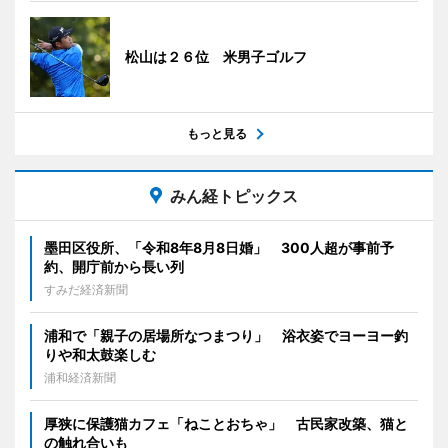
松山は２６位 米男子ゴルフ
もっと見る
みん経トピックス
墨田区役所、「令和8年8月8日婚」 300人超が事前予
約、開庁前から長い列
すみだ経済新聞
浦和で「親子の居場所なつまつり」 浴衣姿でヨーヨー釣
りや和太鼓楽しむ
浦和経済新聞
厚狭に保護猫カフェ「ねことおちゃ」 古民家改築、猫と
の触れ合いも