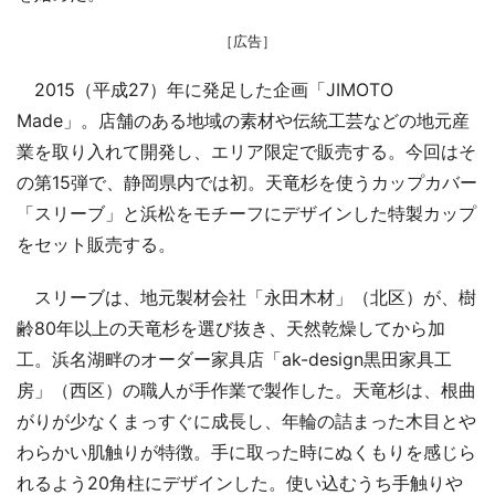
［広告］
2015（平成27）年に発足した企画「JIMOTO
Made」。店舗のある地域の素材や伝統工芸などの地元産
業を取り入れて開発し、エリア限定で販売する。今回はそ
の第15弾で、静岡県内では初。天竜杉を使うカップカバー
「スリーブ」と浜松をモチーフにデザインした特製カップ
をセット販売する。
スリーブは、地元製材会社「永田木材」（北区）が、樹
齢80年以上の天竜杉を選び抜き、天然乾燥してから加
工。浜名湖畔のオーダー家具店「ak-design黒田家具工
房」（西区）の職人が手作業で製作した。天竜杉は、根曲
がりが少なくまっすぐに成長し、年輪の詰まった木目とや
わらかい肌触りが特徴。手に取った時にぬくもりを感じら
れるよう20角柱にデザインした。使い込むうち手触りや