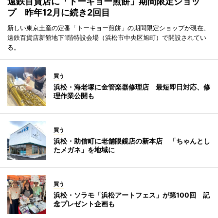
遠鉄百貨店に「トーキョー煎餅」期間限定ショッ
プ 昨年12月に続き2回目
新しい東京土産の定番「トーキョー煎餅」の期間限定ショップが現在、
遠鉄百貨店新館地下1階特設会場（浜松市中央区旭町）で開設されてい
る。
買う
浜松・海老塚に金管楽器修理店 最短即日対応、修
理作業公開も
買う
浜松・助信町に老舗眼鏡店の新本店 「ちゃんとし
たメガネ」を地域に
買う
浜松・ソラモ「浜松アートフェス」が第100回 記
念プレゼント企画も