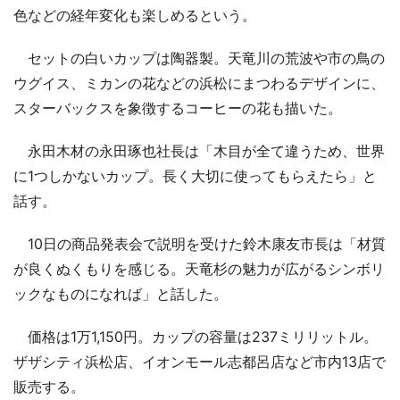
色などの経年変化も楽しめるという。
セットの白いカップは陶器製。天竜川の荒波や市の鳥の
ウグイス、ミカンの花などの浜松にまつわるデザインに、
スターバックスを象徴するコーヒーの花も描いた。
永田木材の永田琢也社長は「木目が全て違うため、世界
に1つしかないカップ。長く大切に使ってもらえたら」と
話す。
10日の商品発表会で説明を受けた鈴木康友市長は「材質
が良くぬくもりを感じる。天竜杉の魅力が広がるシンボリ
ックなものになれば」と話した。
価格は1万1,150円。カップの容量は237ミリリットル。
ザザシティ浜松店、イオンモール志都呂店など市内13店で
販売する。