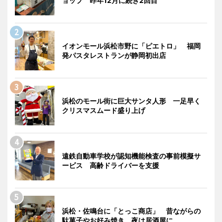
ョップ 昨年12月に続き2回目
イオンモール浜松市野に「ピエトロ」 福岡
発パスタレストランが静岡初出店
浜松のモール街に巨大サンタ人形 一足早く
クリスマスムード盛り上げ
遠鉄自動車学校が認知機能検査の事前模擬サ
ービス 高齢ドライバーを支援
浜松・佐鳴台に「とっこ商店」 昔ながらの
駄菓子やお好み焼き、夜は居酒屋に