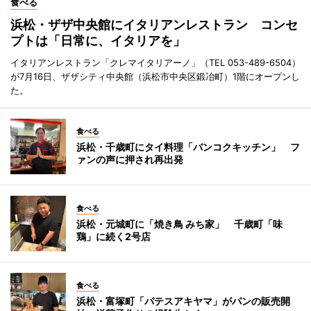
食べる
浜松・ザザ中央館にイタリアンレストラン コンセ
プトは「日常に、イタリアを」
イタリアンレストラン「クレマイタリアーノ」（TEL 053-489-6504）
が7月16日、ザザシティ中央館（浜松市中央区鍛冶町）1階にオープンし
た。
食べる
浜松・千歳町にタイ料理「バンコクキッチン」 フ
ァンの声に押され再出発
食べる
浜松・元城町に「焼き鳥 みち家」 千歳町「味
鶏」に続く2号店
食べる
浜松・富塚町「パテスアキヤマ」がパンの販売開