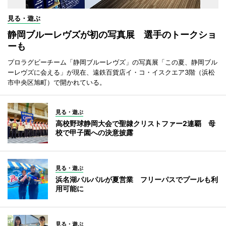
見る・遊ぶ
静岡ブルーレヴズが初の写真展 選手のトークショ
ーも
プロラグビーチーム「静岡ブルーレヴズ」の写真展「この夏、静岡ブル
ーレヴズに会える」が現在、遠鉄百貨店イ・コ・イスクエア3階（浜松
市中央区旭町）で開かれている。
見る・遊ぶ
高校野球静岡大会で聖隷クリストファー2連覇 母
校で甲子園への決意披露
見る・遊ぶ
浜名湖パルパルが夏営業 フリーパスでプールも利
用可能に
見る・遊ぶ