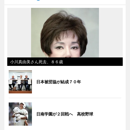
小川真由美さん死去、８６歳
日本被団協が結成７０年
日南学園が２回戦へ 高校野球