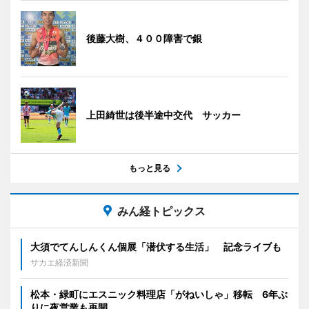
後藤大樹、４００障害で銀
上田綺世は後半途中交代 サッカー
もっと見る
みん経トピックス
大須でてんしんくん個展「潜伏する生活」 記念ライブも
サカエ経済新聞
松本・緑町にエスニック料理店「がねいしゃ」移転 6年ぶ
りに夜営業も再開