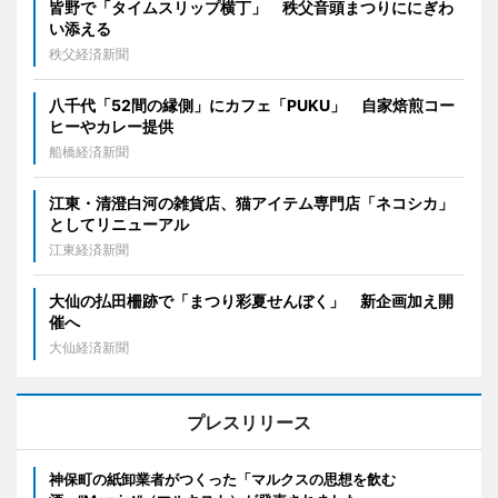
皆野で「タイムスリップ横丁」 秩父音頭まつりににぎわ
い添える
秩父経済新聞
八千代「52間の縁側」にカフェ「PUKU」 自家焙煎コー
ヒーやカレー提供
船橋経済新聞
江東・清澄白河の雑貨店、猫アイテム専門店「ネコシカ」
としてリニューアル
江東経済新聞
大仙の払田柵跡で「まつり彩夏せんぼく」 新企画加え開
催へ
大仙経済新聞
プレスリリース
神保町の紙卸業者がつくった「マルクスの思想を飲む