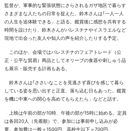
監督が、軍事的な緊張状態にさらされるガザ地区で暮らす
さまざまな人たちの日常を捉えた。鈴木さんは｢一人一人
の人生を追体験できる」と語る。鑑賞後に感想を共有する
時間を設けたり、鈴木さんがパレスチナやイスラエルなど
現地で出会った友人や知人の声を紹介したりする予定。
このほか、会場ではパレスチナのフェアトレード（公
正・公平な貿易）商品としてオリーブの食器や刺しゅう品
も展示・販売する計画もある。
鈴木さんは｢ささいなことを見逃さず喜びを感じて暮ら
している姿を思い出すと正直、落ち込む日もあった。鑑賞
を機に中東への関心を高めてもらえたら」などと話す。
上映は午前の部が10時、午後の部が15時に始める。定員
は各回20人（先着順）で、参加には事前申し込みが必
要。参加費は一般＝1500円、高校生以下＝700円。