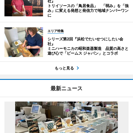
社』
トリイソースの「鳥居食品」 「弱み」を「強
み」に変える発想と発信力で地域ナンバーワン
に
エリア特集
シリーズ第2回『浜松でたいせつにしたい会
社』
ミニハーモニカの昭和楽器製造 品質の高さと
遊び心で「ビームス ジャパン」とコラボ
もっと見る
最新ニュース