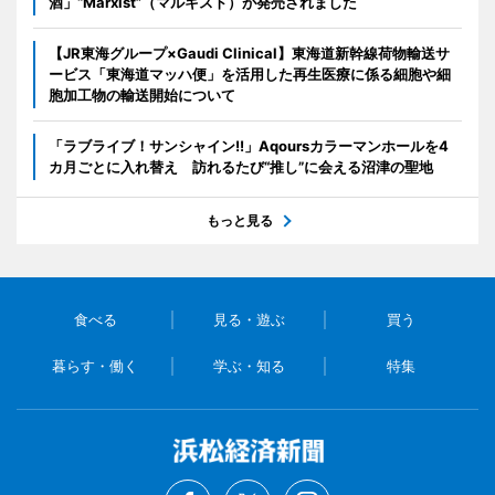
酒」“Marxist”（マルキスト）が発売されました
【JR東海グループ×Gaudi Clinical】東海道新幹線荷物輸送サ
ービス「東海道マッハ便」を活用した再生医療に係る細胞や細
胞加工物の輸送開始について
「ラブライブ！サンシャイン!!」Aqoursカラーマンホールを4
カ月ごとに入れ替え 訪れるたび“推し”に会える沼津の聖地
もっと見る
食べる
見る・遊ぶ
買う
暮らす・働く
学ぶ・知る
特集