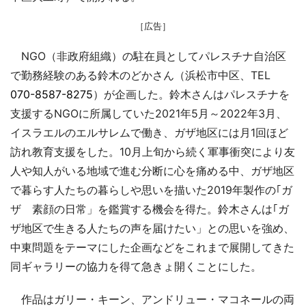
［広告］
NGO（非政府組織）の駐在員としてパレスチナ自治区
で勤務経験のある鈴木のどかさん（浜松市中区、TEL
070-8587-8275
）が企画した。鈴木さんはパレスチナを
支援するNGOに所属していた2021年5月～2022年3月、
イスラエルのエルサレムで働き、ガザ地区には月1回ほど
訪れ教育支援をした。10月上旬から続く軍事衝突により友
人や知人がいる地域で進む分断に心を痛める中、ガザ地区
で暮らす人たちの暮らしや思いを描いた2019年製作の｢ガ
ザ 素顔の日常」を鑑賞する機会を得た。鈴木さんは｢ガ
ザ地区で生きる人たちの声を届けたい」との思いを強め、
中東問題をテーマにした企画などをこれまで展開してきた
同ギャラリーの協力を得て急きょ開くことにした。
作品はガリー・キーン、アンドリュー・マコネールの両