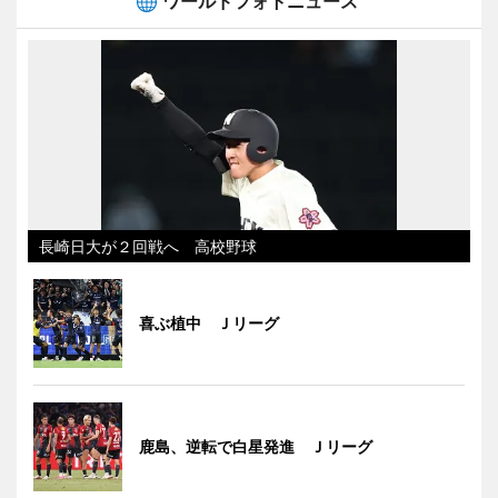
ワールドフォトニュース
長崎日大が２回戦へ 高校野球
喜ぶ植中 Ｊリーグ
鹿島、逆転で白星発進 Ｊリーグ