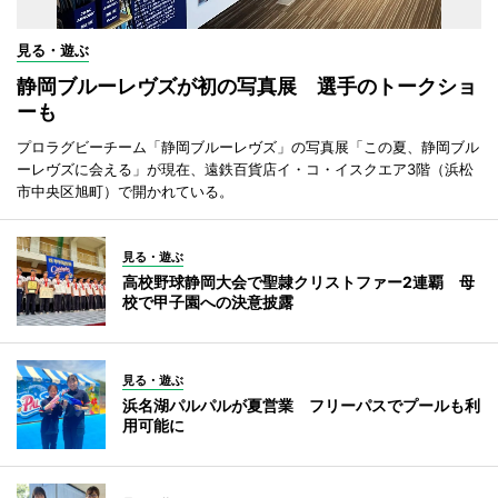
見る・遊ぶ
静岡ブルーレヴズが初の写真展 選手のトークショ
ーも
プロラグビーチーム「静岡ブルーレヴズ」の写真展「この夏、静岡ブル
ーレヴズに会える」が現在、遠鉄百貨店イ・コ・イスクエア3階（浜松
市中央区旭町）で開かれている。
見る・遊ぶ
高校野球静岡大会で聖隷クリストファー2連覇 母
校で甲子園への決意披露
見る・遊ぶ
浜名湖パルパルが夏営業 フリーパスでプールも利
用可能に