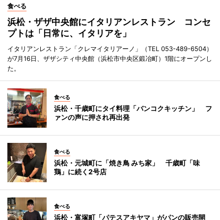
食べる
浜松・ザザ中央館にイタリアンレストラン コンセ
プトは「日常に、イタリアを」
イタリアンレストラン「クレマイタリアーノ」（TEL 053-489-6504）
が7月16日、ザザシティ中央館（浜松市中央区鍛冶町）1階にオープンし
た。
食べる
浜松・千歳町にタイ料理「バンコクキッチン」 フ
ァンの声に押され再出発
食べる
浜松・元城町に「焼き鳥 みち家」 千歳町「味
鶏」に続く2号店
食べる
浜松・富塚町「パテスアキヤマ」がパンの販売開