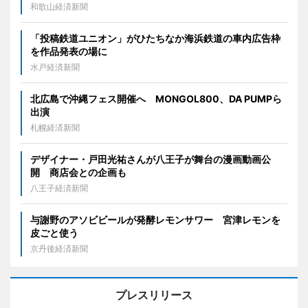
和歌山経済新聞
「投稿鉄道ユニオン」がひたちなか海浜鉄道の車内広告枠
を作品発表の場に
水戸経済新聞
北広島で沖縄フェス開催へ MONGOL800、DA PUMPら
出演
札幌経済新聞
デザイナー・戸田光祐さんが八王子が舞台の漫画動画公
開 商店会との企画も
八王子経済新聞
与謝野のアソビビールが発酵レモンサワー 宮津レモンを
皮ごと使う
京丹後経済新聞
プレスリリース