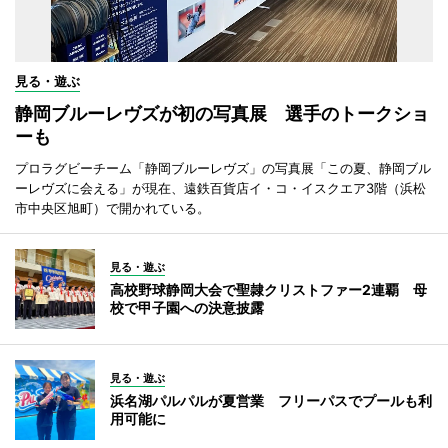
見る・遊ぶ
静岡ブルーレヴズが初の写真展 選手のトークショ
ーも
プロラグビーチーム「静岡ブルーレヴズ」の写真展「この夏、静岡ブル
ーレヴズに会える」が現在、遠鉄百貨店イ・コ・イスクエア3階（浜松
市中央区旭町）で開かれている。
見る・遊ぶ
高校野球静岡大会で聖隷クリストファー2連覇 母
校で甲子園への決意披露
見る・遊ぶ
浜名湖パルパルが夏営業 フリーパスでプールも利
用可能に