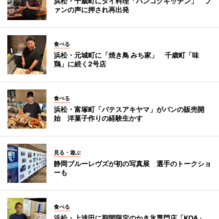
浜松・千歳町にタイ料理「バンコクキッチン」 フ
ァンの声に押され再出発
食べる
浜松・元城町に「焼き鳥 みち家」 千歳町「味
鶏」に続く2号店
食べる
浜松・富塚町「パテスアキヤマ」がパンの販売開
始 洋菓子作りの経験生かす
見る・遊ぶ
静岡ブルーレヴズが初の写真展 選手のトークショ
ーも
食べる
浜松・上浅田に期間限定のかき氷専門店「KOA」