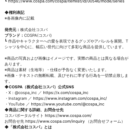
┗
https://www.cospa.com/cospa/itemlist/id/00546/mode/series
◆権利表記
※各画像内に記載
発売元：
株式会社コスパ
ブランド：
COSPA(コスパ)
┗ 作品やキャラクターへの愛を表現できるグッズやアパレルを展開。T
シャツを中心に、幅広い世代に向けて多彩な商品を提供しています。
※商品の写真および画像はイメージです。実際の商品とは異なる場合が
あります。
※商品は素材（生地等）・仕様が予告なく変更いたします。
※画像・テキストの無断転載、及びそれに準ずる行為を一切禁止致しま
す。
◆COSPA（株式会社コスパ）公式SNS
・X：@cospa_inc ／
https://x.com/cospa_inc
・Instagram ／
https://www.instagram.com/cospa_inc/
・YouTube ／
https://www.youtube.com/@cospa_inc
◆商品に関する詳細、お問合せ先
コスパポータルサイト
https://www.cospa.com/
お問合せ先
https://www.cospa.com/inquiry
（お問合せフォーム）
◆「株式会社コスパ」とは