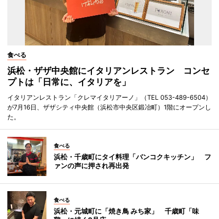
食べる
浜松・ザザ中央館にイタリアンレストラン コンセ
プトは「日常に、イタリアを」
イタリアンレストラン「クレマイタリアーノ」（TEL 053-489-6504）
が7月16日、ザザシティ中央館（浜松市中央区鍛冶町）1階にオープンし
た。
食べる
浜松・千歳町にタイ料理「バンコクキッチン」 フ
ァンの声に押され再出発
食べる
浜松・元城町に「焼き鳥 みち家」 千歳町「味