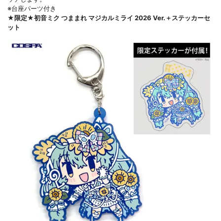
※台座パーツ付き
★限定★初音ミク つままれ マジカルミライ 2026 Ver.＋ステッカーセ
ット